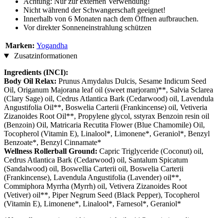
Achtung: Nur zur externen Verwendung!
Nicht während der Schwangerschaft geeignet!
Innerhalb von 6 Monaten nach dem Öffnen aufbrauchen.
Vor direkter Sonneneinstrahlung schützen
Marken:
Yogandha
Zusatzinformationen
Ingredients (INCI):
Body Oil Relax:
Prunus Amydalus Dulcis, Sesame Indicum Seed
Oil, Origanum Majorana leaf oil (sweet marjoram)**, Salvia Sclarea
(Clary Sage) oil, Cedrus Atlantica Bark (Cedarwood) oil, Lavendula
Angustifolia Oil**, Boswelia Carterii (Frankincense) oil, Vetiveria
Zizanoides Root Oil**, Propylene glycol, sstyrax Benzoin resin oil
(Benzoin) Oil, Matricaria Recutita Flower (Blue Chamomile) Oil,
Tocopherol (Vitamin E), Linalool*, Limonene*, Geraniol*, Benzyl
Benzoate*, Benzyl Cinnamate*
Wellness Rollerball Ground:
Capric Triglyceride (Coconut) oil,
Cedrus Atlantica Bark (Cedarwood) oil, Santalum Spicatum
(Sandalwood) oil, Boswellia Carterii oil, Boswelia Carterii
(Frankincense), Lavendula Angustifolia (Lavender) oil**,
Commiphora Myrrha (Myrrh) oil, Vetivera Zizanoides Root
(Vetiver) oil**, Piper Negrum Seed (Black Pepper), Tocopherol
(Vitamin E), Limonene*, Linalool*, Farnesol*, Geraniol*