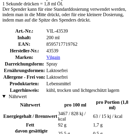
1 Sekunde drücken = 1,8 ml Öl.
Der Spender kann für eine Standarddosierung verwendet werden,
indem man in die Mitte drückt, oder für eine kleinere Dosierung,
indem man auf die Spitze des Spenders drückt.
Art.-Nr.:
VIL-43539
Inhalt:
200 ml
EAN:
8595717719762
Hersteller-Nr.:
43539
Marken:
Vilgain
Darreichungsform:
Spray
Ernährungsformen:
Laktosefrei
Allergene - Frei von:
Laktosefrei
Produktarten:
Lebensmittel
Lagerhinweis:
kühl, trocken und lichtgeschützt lagern
Nährwert
pro Portion (1,8
Nährwert
pro 100 ml
ml)
3467 / 828 kj /
Energiegehalt / Brennwert
63 / 15 kj / kcal
kcal
Fett
92 g
1,7 g
davon gesättigte
25,5 g
0,5 g