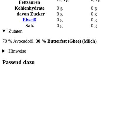
Fettsäuren
Kohlenhydrate
0 g
0 g
davon Zucker
0 g
0 g
Eiweiß
0 g
0 g
Salz
0 g
0 g
Zutaten
70 % Avocadoöl,
30 % Butterfett (Ghee)
(
Milch
)
Hinweise
Passend dazu