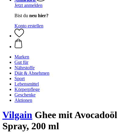
Jetzt anmelden
Bist du
neu hier?
Konto erstellen
Marken
Gut für
Nährstoffe
Diät & Abnehmen
Sport
Lebensmittel
Körperpflege
Geschenke
Aktionen
Vilgain
Ghee mit Avocadoöl
Spray, 200 ml