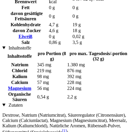
Brennwert
kcal
Fett
0 g
0 g
davon gesättigte
0 g
0 g
Fettsäuren
Kohlenhydrate
4,7 g
19 g
davon Zucker
4,6 g
18 g
Eiweiß
0 g
0,02 g
Salz
0,86 g
3,5 g
Inhaltsstoffe
pro Portion (8
pro max. Tagesdosis/-portion
Inhaltsstoffe
g)
(32 g)
Natrium
345 mg
1.380 mg
Chlorid
219 mg
876 mg
Kalium
98 mg
392 mg
Calcium
57 mg
228 mg
Magnesium
56 mg
224 mg
Organische
0,54 g
2,2 g
Säuren
Zutaten
Dextrose, Natrium (Natriumcitrat), Säureregulator (Citronensäure),
Calcium (Calciumlactat), Magnesium (Magnesiumcitrat), Meersalz,
Kalium (Kaliumchlorid), Natürliche Aromen, Rübensaft-Pulver,
[1]