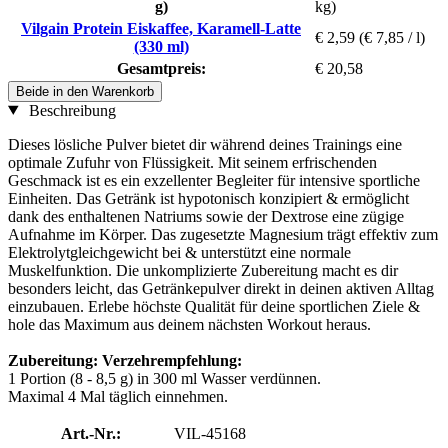
g)
kg)
Vilgain Protein Eiskaffee, Karamell-Latte
€ 2,59
(€ 7,85 / l)
(330 ml)
Gesamtpreis:
€ 20,58
Beide in den Warenkorb
Beschreibung
Dieses lösliche Pulver bietet dir während deines Trainings eine
optimale Zufuhr von Flüssigkeit. Mit seinem erfrischenden
Geschmack ist es ein exzellenter Begleiter für intensive sportliche
Einheiten. Das Getränk ist hypotonisch konzipiert & ermöglicht
dank des enthaltenen Natriums sowie der Dextrose eine zügige
Aufnahme im Körper. Das zugesetzte Magnesium trägt effektiv zum
Elektrolytgleichgewicht bei & unterstützt eine normale
Muskelfunktion. Die unkomplizierte Zubereitung macht es dir
besonders leicht, das Getränkepulver direkt in deinen aktiven Alltag
einzubauen. Erlebe höchste Qualität für deine sportlichen Ziele &
hole das Maximum aus deinem nächsten Workout heraus.
Zubereitung:
Verzehrempfehlung:
1 Portion (8 - 8,5 g) in 300 ml Wasser verdünnen.
Maximal 4 Mal täglich einnehmen.
Art.-Nr.:
VIL-45168