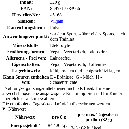
Inhalt:
320 g
EAN:
8595717733966
Hersteller-Nr.:
45168
Marken:
Vilgain
Darreichungsform:
Pulver
vor dem Sport, während des Sports, nach
Anwendungszeitpunkt:
dem Training
Mineralstoffe:
Elektrolyte
Ernährungsformen:
Vegan, Vegetarisch, Laktosefrei
Allergene - Frei von:
Laktosefrei
Eigenschaften:
Vegan, Vegetarisch, Koffeinfrei
Lagerhinweis:
kühl, trocken und lichtgeschützt lagern
Kann Spuren enthalten
E - Erdnüsse, G - Milch, H -
von:
Schalenfrüchte
i
Nahrungsergänzungsmittel dienen nicht als Ersatz für eine
abwechslungsreiche ausgewogene Ernährung. Sie sind für Kinder
unerreichbar aufzubewahren.
Die empfohlene Tagesdosis darf nicht überschritten werden.
Nährwert
pro max. Tagesdosis/-
Nährwert
pro 8 g
portion (32 g)
Energiegehalt /
84 / 20 kj /
343 / 82 kj / kcal