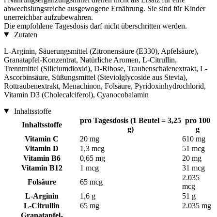
abwechslungsreiche ausgewogene Ernährung. Sie sind für Kinder
unerreichbar aufzubewahren.
Die empfohlene Tagesdosis darf nicht überschritten werden.
Zutaten
L-Arginin, Säuerungsmittel (Zitronensäure (E330), Apfelsäure),
Granatapfel-Konzentrat, Natürliche Aromen, L-Citrullin,
Trennmittel (Siliciumdioxid), D-Ribose, Traubenschalenextrakt, L-
Ascorbinsäure, Süßungsmittel (Steviolglycoside aus Stevia),
Rottraubenextrakt, Menachinon, Folsäure, Pyridoxinhydrochlorid,
Vitamin D3 (Cholecalciferol), Cyanocobalamin
Inhaltsstoffe
pro Tagesdosis (1 Beutel = 3,25
pro 100
Inhaltsstoffe
g)
g
Vitamin C
20 mg
610 mg
Vitamin D
1,3 mcg
51 mcg
Vitamin B6
0,65 mg
20 mg
Vitamin B12
1 mcg
31 mcg
2.035
Folsäure
65 mcg
mcg
L-Arginin
1,6 g
51 g
L-Citrullin
65 mg
2.035 mg
Granatapfel-