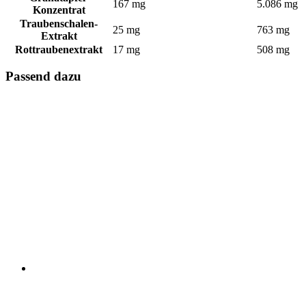
167 mg
5.086 mg
Konzentrat
Traubenschalen-
25 mg
763 mg
Extrakt
Rottraubenextrakt
17 mg
508 mg
Passend dazu