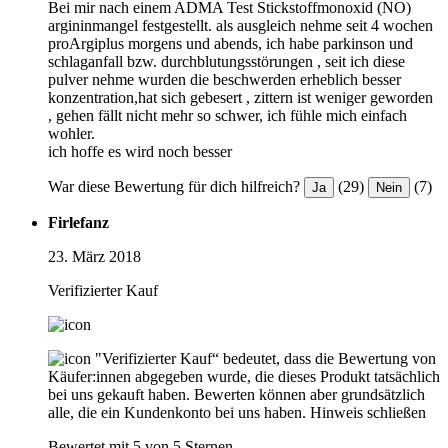
Bei mir nach einem ADMA Test Stickstoffmonoxid (NO)
argininmangel festgestellt. als ausgleich nehme seit 4 wochen
proArgiplus morgens und abends, ich habe parkinson und
schlaganfall bzw. durchblutungsstörungen , seit ich diese
pulver nehme wurden die beschwerden erheblich besser
konzentration,hat sich gebesert , zittern ist weniger geworden
, gehen fällt nicht mehr so schwer, ich fühle mich einfach
wohler.
ich hoffe es wird noch besser
War diese Bewertung für dich hilfreich?
(29)
(7)
Ja
Nein
Firlefanz
23. März 2018
Verifizierter Kauf
"Verifizierter Kauf“ bedeutet, dass die Bewertung von
Käufer:innen abgegeben wurde, die dieses Produkt tatsächlich
bei uns gekauft haben. Bewerten können aber grundsätzlich
alle, die ein Kundenkonto bei uns haben.
Hinweis schließen
Bewertet mit 5 von 5 Sternen.