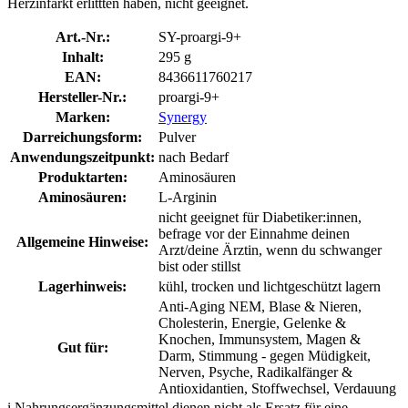
Herzinfarkt erlittten haben, nicht geeignet.
Art.-Nr.:
SY-proargi-9+
Inhalt:
295 g
EAN:
8436611760217
Hersteller-Nr.:
proargi-9+
Marken:
Synergy
Darreichungsform:
Pulver
Anwendungszeitpunkt:
nach Bedarf
Produktarten:
Aminosäuren
Aminosäuren:
L-Arginin
nicht geeignet für Diabetiker:innen,
befrage vor der Einnahme deinen
Allgemeine Hinweise:
Arzt/deine Ärztin, wenn du schwanger
bist oder stillst
Lagerhinweis:
kühl, trocken und lichtgeschützt lagern
Anti-Aging NEM, Blase & Nieren,
Cholesterin, Energie, Gelenke &
Knochen, Immunsystem, Magen &
Gut für:
Darm, Stimmung - gegen Müdigkeit,
Nerven, Psyche, Radikalfänger &
Antioxidantien, Stoffwechsel, Verdauung
i
Nahrungsergänzungsmittel dienen nicht als Ersatz für eine