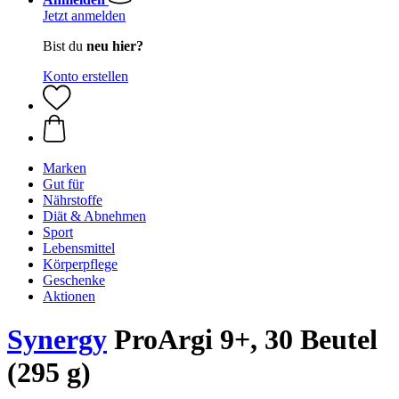
Jetzt anmelden
Bist du
neu hier?
Konto erstellen
Marken
Gut für
Nährstoffe
Diät & Abnehmen
Sport
Lebensmittel
Körperpflege
Geschenke
Aktionen
Synergy
ProArgi 9+, 30 Beutel
(295 g)