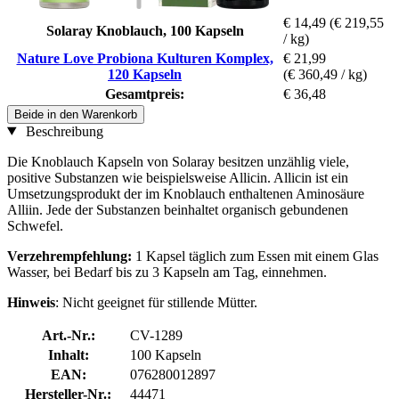
€ 14,49
(€ 219,55
Solaray Knoblauch, 100 Kapseln
/ kg)
Nature Love Probiona Kulturen Komplex,
€ 21,99
120 Kapseln
(€ 360,49 / kg)
Gesamtpreis:
€ 36,48
Beide in den Warenkorb
Beschreibung
Die Knoblauch Kapseln von Solaray besitzen unzählig viele,
positive Substanzen wie beispielsweise Allicin. Allicin ist ein
Umsetzungsprodukt der im Knoblauch enthaltenen Aminosäure
Alliin. Jede der Substanzen beinhaltet organisch gebundenen
Schwefel.
Verzehrempfehlung:
1 Kapsel täglich zum Essen mit einem Glas
Wasser, bei Bedarf bis zu 3 Kapseln am Tag, einnehmen.
Hinweis
: Nicht geeignet für stillende Mütter.
Art.-Nr.:
CV-1289
Inhalt:
100 Kapseln
EAN:
076280012897
Hersteller-Nr.:
44471