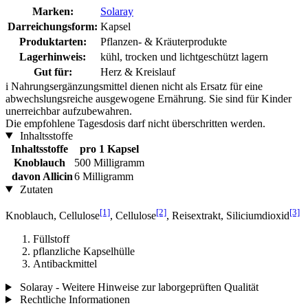
Marken:
Solaray
Darreichungsform:
Kapsel
Produktarten:
Pflanzen- & Kräuterprodukte
Lagerhinweis:
kühl, trocken und lichtgeschützt lagern
Gut für:
Herz & Kreislauf
i
Nahrungsergänzungsmittel dienen nicht als Ersatz für eine
abwechslungsreiche ausgewogene Ernährung. Sie sind für Kinder
unerreichbar aufzubewahren.
Die empfohlene Tagesdosis darf nicht überschritten werden.
Inhaltsstoffe
Inhaltsstoffe
pro 1 Kapsel
Knoblauch
500 Milligramm
davon Allicin
6 Milligramm
Zutaten
[1]
[2]
[3]
Knoblauch, Cellulose
, Cellulose
, Reisextrakt, Siliciumdioxid
Füllstoff
pflanzliche Kapselhülle
Antibackmittel
Solaray - Weitere Hinweise zur laborgeprüften Qualität
Rechtliche Informationen