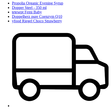
Propolia Organic Evening Syrup
Dopper Steel - 350 ml
tetesept Femi Baby
Doppelherz pure Coenzym Q10
yfood Riegel Choco Strawberry