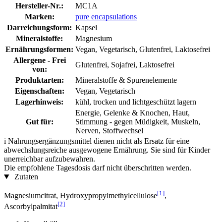
Hersteller-Nr.:
MC1A
Marken:
pure encapsulations
Darreichungsform:
Kapsel
Mineralstoffe:
Magnesium
Ernährungsformen:
Vegan, Vegetarisch, Glutenfrei, Laktosefrei
Allergene - Frei
Glutenfrei, Sojafrei, Laktosefrei
von:
Produktarten:
Mineralstoffe & Spurenelemente
Eigenschaften:
Vegan, Vegetarisch
Lagerhinweis:
kühl, trocken und lichtgeschützt lagern
Energie, Gelenke & Knochen, Haut,
Gut für:
Stimmung - gegen Müdigkeit, Muskeln,
Nerven, Stoffwechsel
i
Nahrungsergänzungsmittel dienen nicht als Ersatz für eine
abwechslungsreiche ausgewogene Ernährung. Sie sind für Kinder
unerreichbar aufzubewahren.
Die empfohlene Tagesdosis darf nicht überschritten werden.
Zutaten
[1]
Magnesiumcitrat, Hydroxypropylmethylcellulose
,
[2]
Ascorbylpalmitat