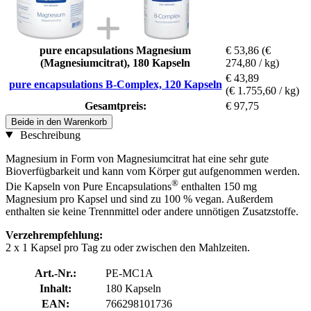
pure encapsulations Magnesium
€ 53,86
(€
(Magnesiumcitrat), 180 Kapseln
274,80 / kg)
€ 43,89
pure encapsulations B-Complex, 120 Kapseln
(€ 1.755,60 / kg)
Gesamtpreis:
€ 97,75
Beide in den Warenkorb
Beschreibung
Magnesium in Form von Magnesiumcitrat hat eine sehr gute
Bioverfügbarkeit und kann vom Körper gut aufgenommen werden.
®
Die Kapseln von Pure Encapsulations
enthalten 150 mg
Magnesium pro Kapsel und sind zu 100 % vegan. Außerdem
enthalten sie keine Trennmittel oder andere unnötigen Zusatzstoffe.
Verzehrempfehlung:
2 x 1 Kapsel pro Tag zu oder zwischen den Mahlzeiten.
Art.-Nr.:
PE-MC1A
Inhalt:
180 Kapseln
EAN:
766298101736