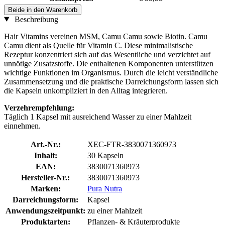
Beide in den Warenkorb
Beschreibung
Hair Vitamins vereinen MSM, Camu Camu sowie Biotin. Camu
Camu dient als Quelle für Vitamin C. Diese minimalistische
Rezeptur konzentriert sich auf das Wesentliche und verzichtet auf
unnötige Zusatzstoffe. Die enthaltenen Komponenten unterstützen
wichtige Funktionen im Organismus. Durch die leicht verständliche
Zusammensetzung und die praktische Darreichungsform lassen sich
die Kapseln unkompliziert in den Alltag integrieren.
Verzehrempfehlung:
Täglich 1 Kapsel mit ausreichend Wasser zu einer Mahlzeit
einnehmen.
Art.-Nr.:
XEC-FTR-3830071360973
Inhalt:
30 Kapseln
EAN:
3830071360973
Hersteller-Nr.:
3830071360973
Marken:
Pura Nutra
Darreichungsform:
Kapsel
Anwendungszeitpunkt:
zu einer Mahlzeit
Produktarten:
Pflanzen- & Kräuterprodukte