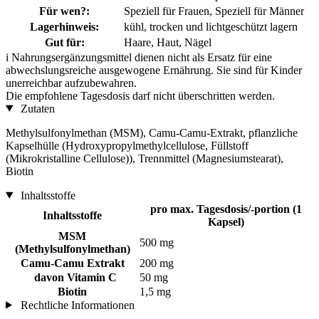
Für wen?:
Speziell für Frauen, Speziell für Männer
Lagerhinweis:
kühl, trocken und lichtgeschützt lagern
Gut für:
Haare, Haut, Nägel
i
Nahrungsergänzungsmittel dienen nicht als Ersatz für eine
abwechslungsreiche ausgewogene Ernährung. Sie sind für Kinder
unerreichbar aufzubewahren.
Die empfohlene Tagesdosis darf nicht überschritten werden.
Zutaten
Methylsulfonylmethan (MSM), Camu-Camu-Extrakt, pflanzliche
Kapselhülle (Hydroxypropylmethylcellulose, Füllstoff
(Mikrokristalline Cellulose)), Trennmittel (Magnesiumstearat),
Biotin
Inhaltsstoffe
pro max. Tagesdosis/-portion (1
Inhaltsstoffe
Kapsel)
MSM
500 mg
(Methylsulfonylmethan)
Camu-Camu Extrakt
200 mg
davon Vitamin C
50 mg
Biotin
1,5 mg
Rechtliche Informationen