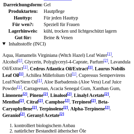
Darreichungsform:
Gel
Produktarten:
Hautpflege
Hauttyp:
Für jeden Hauttyp
Für wen?:
Speziell für Frauen
Lagerhinweis:
kühl, trocken und lichtgeschützt lagern
Gut für:
Beine & Venen
Inhaltsstoffe (INCI)
[1]
Aqua, Hamamelis Virginiana (Witch Hazel) Leaf Water
,
[1]
[2]
Alcohol
, Glycerin, Polyglyceryl-4-Caprate, Parfum
, Lavandula
[1]
[1]
Oil/Extract
,
Cedrus Atlantica Oil/Extract
,
Laurus Nobilis
[1]
[1]
Leaf Oil
, Achillea Millefolium Oil
, Cupressus Sempervirens
[1]
Leaf/Nut/Stem Oil
, Aloe Barbadensis (Aloe Vera) Leaf Juice
[1]
Powder
, Carrageenan, Acacia Senegal Gum, Xanthan Gum,
[2]
[2]
[2]
[2]
Limonene
,
Pinene
,
Linalool
,
Linalyl Acetate
,
[2]
[2]
[2]
[2]
Menthol
,
Citral
,
Camphor
,
Terpineol
,
Beta-
[2]
[2]
[2]
Caryophyllene
,
Terpinolene
,
Alpha-Terpinene
,
[2]
[2]
Geraniol
,
Geranyl Acetate
kontrolliert biologischem Anbau
natürlicher Bestandteil ätherischer Öle