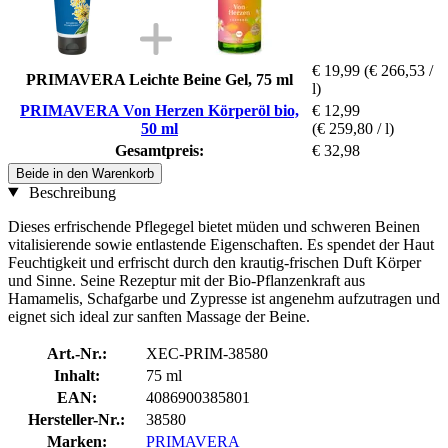
€ 19,99
(€ 266,53 /
PRIMAVERA Leichte Beine Gel, 75 ml
l)
PRIMAVERA Von Herzen Körperöl bio,
€ 12,99
50 ml
(€ 259,80 / l)
Gesamtpreis:
€ 32,98
Beide in den Warenkorb
Beschreibung
Dieses erfrischende Pflegegel bietet müden und schweren Beinen
vitalisierende sowie entlastende Eigenschaften. Es spendet der Haut
Feuchtigkeit und erfrischt durch den krautig-frischen Duft Körper
und Sinne. Seine Rezeptur mit der Bio-Pflanzenkraft aus
Hamamelis, Schafgarbe und Zypresse ist angenehm aufzutragen und
eignet sich ideal zur sanften Massage der Beine.
Art.-Nr.:
XEC-PRIM-38580
Inhalt:
75 ml
EAN:
4086900385801
Hersteller-Nr.:
38580
Marken:
PRIMAVERA