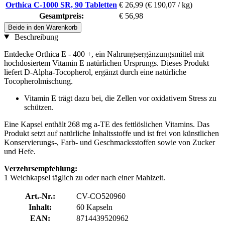
Orthica C-1000 SR, 90 Tabletten
€ 26,99
(€ 190,07 / kg)
Gesamtpreis:
€ 56,98
Beide in den Warenkorb
Beschreibung
Entdecke Orthica E - 400 +, ein Nahrungsergänzungsmittel mit
hochdosiertem Vitamin E natürlichen Ursprungs. Dieses Produkt
liefert D-Alpha-Tocopherol, ergänzt durch eine natürliche
Tocopherolmischung.
Vitamin E trägt dazu bei, die Zellen vor oxidativem Stress zu
schützen.
Eine Kapsel enthält 268 mg a-TE des fettlöslichen Vitamins. Das
Produkt setzt auf natürliche Inhaltsstoffe und ist frei von künstlichen
Konservierungs-, Farb- und Geschmacksstoffen sowie von Zucker
und Hefe.
Verzehrsempfehlung:
1 Weichkapsel täglich zu oder nach einer Mahlzeit.
Art.-Nr.:
CV-CO520960
Inhalt:
60 Kapseln
EAN:
8714439520962