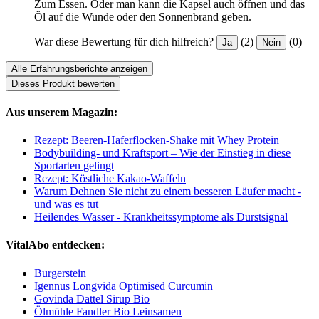
Zum Essen. Oder man kann die Kapsel auch öffnen und das
Öl auf die Wunde oder den Sonnenbrand geben.
War diese Bewertung für dich hilfreich?
(2)
(0)
Ja
Nein
Alle Erfahrungsberichte anzeigen
Dieses Produkt bewerten
Aus unserem Magazin:
Rezept: Beeren-Haferflocken-Shake mit Whey Protein
Bodybuilding- und Kraftsport – Wie der Einstieg in diese
Sportarten gelingt
Rezept: Köstliche Kakao-Waffeln
Warum Dehnen Sie nicht zu einem besseren Läufer macht -
und was es tut
Heilendes Wasser - Krankheitssymptome als Durstsignal
VitalAbo entdecken:
Burgerstein
Igennus Longvida Optimised Curcumin
Govinda Dattel Sirup Bio
Ölmühle Fandler Bio Leinsamen