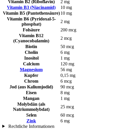
Vitamin B2 (Riboflavin)
2 mg
Vitamin B3 (Niacinamid)
10 mg
Vitamin B5 (Pantothensäure)
10 mg
Vitamin B6 (Pyridoxal-5-
2 mg
phosphat)
Folsäure
200 mcg
Vitamin B12
2 mcg
(Cyanocobalamin)
Biotin
50 mcg
Cholin
6 mg
Inositol
1 mg
Calcium
120 mg
Magnesium
56 mg
Kupfer
0,15 mg
Chrom
6 mcg
Jod (aus Kaliumjodid)
90 mcg
Eisen
8 mg
Mangan
1 mg
Molybdän (als
25 mcg
Natriummolybdat)
Selen
60 mcg
Zink
6 mg
Rechtliche Informationen