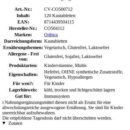
Art.-Nr.:
CV-CO500712
Inhalt:
120 Kautabletten
EAN:
8714439504115
Hersteller-Nr.:
CO504112
Marken:
Orthica
Darreichungsform:
Kautabletten
Ernährungsformen:
Vegetarisch, Glutenfrei, Laktosefrei
Allergene - Frei
Glutenfrei, Sojafrei, Laktosefrei
von:
Produktarten:
Kindervitamine, Multis
Hefefrei, OHNE synthetische Zusatzstoffe,
Eigenschaften:
Vegetarisch, Hypoallergen
Für wen?:
Für Kinder
Lagerhinweis:
kühl, trocken und lichtgeschützt lagern
Gut für:
Immunsystem
i
Nahrungsergänzungsmittel dienen nicht als Ersatz für eine
abwechslungsreiche ausgewogene Ernährung. Sie sind für Kinder
unerreichbar aufzubewahren.
Die empfohlene Tagesdosis darf nicht überschritten werden.
Zutaten