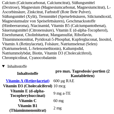
Calcium (Calciumcarbonat, Calciumcitrat), Süßungsmittel
(Dextrose), Magnesium (Magnesiumcarbonat, Magnesiumcitrat), L-
Ascorbinsäure, Zinkcitrat, Farbstoff (Rote Bete Pulver),
Süßungsmittel (Xylit), Trennmittel (Speisefettsäuren, Siliciumdioxid,
Magnesiumsalze von Speisefettsäuren), Geschmacksstoffe
(Himbeeraroma), Niacinamid, Vitamin B5 (Calciumpantothenat),
Säuerungsmittel (Citronensäure), Vitamin E (d-alpha-Tocopherol),
Eisenfumarat, Cholinbitartrat, Mangansulfat, Riboflavin,
Thiaminmononitrat, Pyridoxal-5-Phosphat, Kupfergluconat, Inositol,
Vitamin A (Retinylacetat), Folsäure, Natriumselenat (Selen)
(Natriumselenit, L-Selenomethionin), Kaliumjodid,
Natriummolybdat, Biotin, Vitamin D3 (Cholecalciferol),
Chrompicolinat, Cyanocobalamin
Inhaltsstoffe
pro max. Tagesdosis/-portion (2
Inhaltsstoffe
Kautabletten)
Vitamin A (Retinylacetat)
600 µg RAE
Vitamin D3 (Cholecalciferol)
10 mcg
Vitamin E (d-alpha-
9 mg a-TE
Tocopherylsuccinat)
Vitamin C
60 mg
Vitamin B1
2 mg
(Thiaminmononitrat)