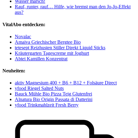
Wasser marsch!
Rauf, runter, rauf… Hilfe, wie bremst man den Jo-Jo-Effekt
aus?
VitalAbo entdecken:
Novalac
Amaiva Griechischer Bergtee Bio
tetesept Reizhusten Stiller Direkt Liquid Sticks
Kräutergarten Tagescreme mit Joghurt
Abtei Kamillen Konzentrat
Neuheiten:
aktiv Magnesium 400 + B6 + B12 + Folsäure Direct
yfood Riegel Salted Nuts
Bauck Mühle Bio Pizza Teig Glutenfrei
Alnatura Bio Origin Passata di Datterini
yfood Trinkmahlzeit Fresh Berry