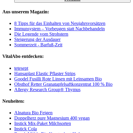
Aus unserem Magazin:
8 Tipps für das Einhalten von Neujahrsvorsätzen
Immunsystem – Vorbeugen statt Nachbehandeln
Die Legende vom Strohstern
Steigerung der Ausdauer
Sommerzeit - Barfuß-Zeit
VitalAbo entdecken:
tetesept
Hansaplast Elastic Pflaster Strips
Goodel Fusilli Rote Linsen mit Leinsamen Bio
Obsthof Retter Granatapfelsaftkonzentrat 100 % Bio
Allergy Research Group® Thymus
Neuheiten:
Alnatura Bio Feigen
Doppelherz pure Magnesium 400 vegan
Instick Mix-Paket Milchsorten
Instick Cola