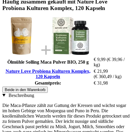
Häufig zusammen gekauft mit Nature Love
Probiona Kulturen Komplex, 120 Kapseln
€ 9,99
(€ 39,96 /
Ölmühle Solling Maca Pulver BIO, 250 g
kg)
Nature Love Probiona Kulturen Komplex,
€ 21,99
120 Kapseln
(€ 360,49 / kg)
Gesamtpreis:
€ 31,98
Beide in den Warenkorb
Beschreibung
Die Maca-Pflanze zählt zur Gattung der Kressen und wächst sogar
im hohen Gebirge von Moquegua und Puno in Peru. Die
knollenähnlichen Wurzeln werden für dieses Produkt getrocknet und
zu feinem Pulver gemahlen. Der leicht nussige und süßliche
Geschmack passt perfekt zu Müsli, Jogurt, Milch, Smoothies oder
kann auch ganz einfach ins Mineralwasser gemischt werden. Das