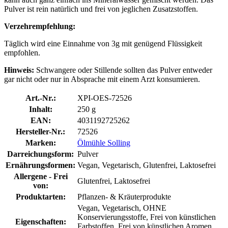
Pulver ist rein natürlich und frei von jeglichen Zusatzstoffen.
Verzehrempfehlung:
Täglich wird eine Einnahme von 3g mit genügend Flüssigkeit
empfohlen.
Hinweis:
Schwangere oder Stillende sollten das Pulver entweder
gar nicht oder nur in Absprache mit einem Arzt konsumieren.
Art.-Nr.:
XPI-OES-72526
Inhalt:
250 g
EAN:
4031192725262
Hersteller-Nr.:
72526
Marken:
Ölmühle Solling
Darreichungsform:
Pulver
Ernährungsformen:
Vegan, Vegetarisch, Glutenfrei, Laktosefrei
Allergene - Frei
Glutenfrei, Laktosefrei
von:
Produktarten:
Pflanzen- & Kräuterprodukte
Vegan, Vegetarisch, OHNE
Konservierungsstoffe, Frei von künstlichen
Eigenschaften:
Farbstoffen, Frei von künstlichen Aromen,