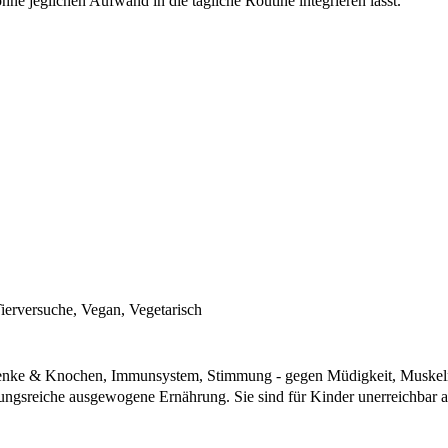
hne jeglichen Aufwand in die tägliche Routine integrieren lässt.
erversuche, Vegan, Vegetarisch
lenke & Knochen, Immunsystem, Stimmung - gegen Müdigkeit, Muskel
lungsreiche ausgewogene Ernährung. Sie sind für Kinder unerreichbar