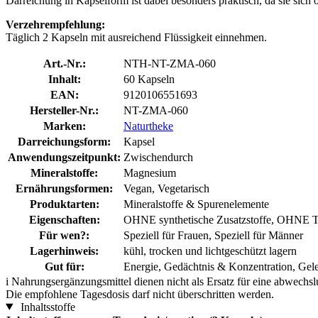
Darreichung in Kapselform ist dabei besonders praktisch, da sie sich o
Verzehrempfehlung:
Täglich 2 Kapseln mit ausreichend Flüssigkeit einnehmen.
Art.-Nr.:
NTH-NT-ZMA-060
Inhalt:
60 Kapseln
EAN:
9120106551693
Hersteller-Nr.:
NT-ZMA-060
Marken:
Naturtheke
Darreichungsform:
Kapsel
Anwendungszeitpunkt:
Zwischendurch
Mineralstoffe:
Magnesium
Ernährungsformen:
Vegan, Vegetarisch
Produktarten:
Mineralstoffe & Spurenelemente
Eigenschaften:
OHNE synthetische Zusatzstoffe, OHNE Ti
Für wen?:
Speziell für Frauen, Speziell für Männer
Lagerhinweis:
kühl, trocken und lichtgeschützt lagern
Gut für:
Energie, Gedächtnis & Konzentration, Ge
i
Nahrungsergänzungsmittel dienen nicht als Ersatz für eine abwechs
Die empfohlene Tagesdosis darf nicht überschritten werden.
Inhaltsstoffe