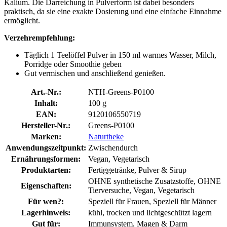
Kalium. Die Darreichung in Pulverform ist dabei besonders
praktisch, da sie eine exakte Dosierung und eine einfache Einnahme
ermöglicht.
Verzehrempfehlung:
Täglich 1 Teelöffel Pulver in 150 ml warmes Wasser, Milch,
Porridge oder Smoothie geben
Gut vermischen und anschließend genießen.
Art.-Nr.:
NTH-Greens-P0100
Inhalt:
100 g
EAN:
9120106550719
Hersteller-Nr.:
Greens-P0100
Marken:
Naturtheke
Anwendungszeitpunkt:
Zwischendurch
Ernährungsformen:
Vegan, Vegetarisch
Produktarten:
Fertiggetränke, Pulver & Sirup
OHNE synthetische Zusatzstoffe, OHNE
Eigenschaften:
Tierversuche, Vegan, Vegetarisch
Für wen?:
Speziell für Frauen, Speziell für Männer
Lagerhinweis:
kühl, trocken und lichtgeschützt lagern
Gut für:
Immunsystem, Magen & Darm