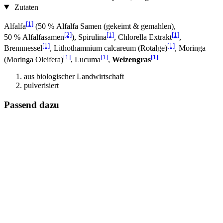
Zutaten
[1]
Alfalfa
(50 % Alfalfa Samen (gekeimt & gemahlen),
[2]
[1]
[1]
50 % Alfalfasamen
), Spirulina
, Chlorella Extrakt
,
[1]
[1]
Brennnessel
, Lithothamnium calcareum (Rotalge)
, Moringa
[1]
[1]
[1]
(Moringa Oleifera)
, Lucuma
,
Weizengras
aus biologischer Landwirtschaft
pulverisiert
Passend dazu