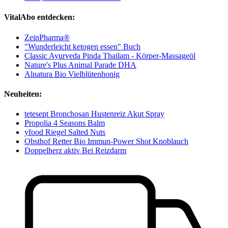
VitalAbo entdecken:
ZeinPharma®
"Wunderleicht ketogen essen" Buch
Classic Ayurveda Pinda Thailam - Körper-Massageöl
Nature's Plus Animal Parade DHA
Alnatura Bio Vielblütenhonig
Neuheiten:
tetesept Bronchosan Hustenreiz Akut Spray
Propolia 4 Seasons Balm
yfood Riegel Salted Nuts
Obsthof Retter Bio Immun-Power Shot Knoblauch
Doppelherz aktiv Bei Reizdarm