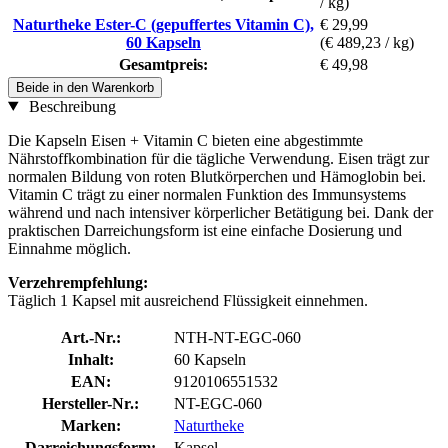
/ kg)
Naturtheke Ester-C (gepuffertes Vitamin C),
€ 29,99
60 Kapseln
(€ 489,23 / kg)
Gesamtpreis:
€ 49,98
Beide in den Warenkorb
Beschreibung
Die Kapseln Eisen + Vitamin C bieten eine abgestimmte
Nährstoffkombination für die tägliche Verwendung. Eisen trägt zur
normalen Bildung von roten Blutkörperchen und Hämoglobin bei.
Vitamin C trägt zu einer normalen Funktion des Immunsystems
während und nach intensiver körperlicher Betätigung bei. Dank der
praktischen Darreichungsform ist eine einfache Dosierung und
Einnahme möglich.
Verzehrempfehlung:
Täglich 1 Kapsel mit ausreichend Flüssigkeit einnehmen.
Art.-Nr.:
NTH-NT-EGC-060
Inhalt:
60 Kapseln
EAN:
9120106551532
Hersteller-Nr.:
NT-EGC-060
Marken:
Naturtheke
Darreichungsform:
Kapsel