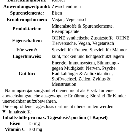
Anwendungszeitpunkt:
Zwischendurch
Spurenelemente:
Eisen
Ernährungsformen:
Vegan, Vegetarisch
Mineralstoffe & Spurenelemente,
Produktarten:
Eisenpräparate
OHNE synthetische Zusatzstoffe, OHNE
Eigenschaften:
Tierversuche, Vegan, Vegetarisch
Für wen?:
Speziell für Frauen, Speziell für Männer
Lagerhinweis:
kühl, trocken und lichtgeschützt lagern
Energie, Immunsystem, Stimmung -
gegen Müdigkeit, Nerven, Psyche,
Gut für:
Radikalfänger & Antioxidantien,
Stoffwechsel, Zellen, Zyklus &
Menstruation
i
Nahrungsergänzungsmittel dienen nicht als Ersatz für eine
abwechslungsreiche ausgewogene Ernährung. Sie sind für Kinder
unerreichbar aufzubewahren.
Die empfohlene Tagesdosis darf nicht überschritten werden.
Inhaltsstoffe
Inhaltsstoffe
pro max. Tagesdosis/-portion (1 Kapsel)
Eisen
15 mg
Vitamin C
100 mg