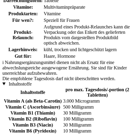
Darreichungsform:
Tablette
Vitamine:
Multivitaminpräparate
Produktarten:
Vitamine
Für wen?:
Speziell für Frauen
Aufgrund eines Produkt-Relaunches kann die
Produkt-
Verpackung oder das Etikett des gelieferten
Relaunch:
Produkts vom dargestellten Produktbild
optisch abweichen.
Lagerhinweis:
kühl, trocken und lichtgeschützt lagern
Gut für:
Haare, Hormone
i
Nahrungsergänzungsmittel dienen nicht als Ersatz für eine
abwechslungsreiche ausgewogene Ernährung. Sie sind für Kinder
unerreichbar aufzubewahren.
Die empfohlene Tagesdosis darf nicht überschritten werden.
Inhaltsstoffe
pro max. Tagesdosis/-portion (2
Inhaltsstoffe
Tabletten)
Vitamin A (als Beta-Carotin)
3.000 Microgramm
Vitamin C (Ascorbinsäure)
500 Milligramm
Vitamin B1 (Thiamin)
30 Milligramm
Vitamin B2 (Riboflavin)
100 Milligramm
Vitamin B3 (Niacin)
30 Milligramm
Vitamin B6 (Pyridoxin)
10 Milligramm