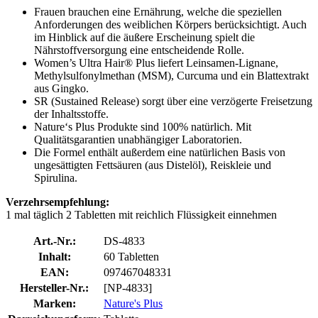
Frauen brauchen eine Ernährung, welche die speziellen
Anforderungen des weiblichen Körpers berücksichtigt. Auch
im Hinblick auf die äußere Erscheinung spielt die
Nährstoffversorgung eine entscheidende Rolle.
Women’s Ultra Hair® Plus liefert Leinsamen-Lignane,
Methylsulfonylmethan (MSM), Curcuma und ein Blattextrakt
aus Gingko.
SR (Sustained Release) sorgt über eine verzögerte Freisetzung
der Inhaltsstoffe.
Nature‘s Plus Produkte sind 100% natürlich. Mit
Qualitätsgarantien unabhängiger Laboratorien.
Die Formel enthält außerdem eine natürlichen Basis von
ungesättigten Fettsäuren (aus Distelöl), Reiskleie und
Spirulina.
Verzehrsempfehlung:
1 mal täglich 2 Tabletten mit reichlich Flüssigkeit einnehmen
Art.-Nr.:
DS-4833
Inhalt:
60 Tabletten
EAN:
097467048331
Hersteller-Nr.:
[NP-4833]
Marken:
Nature's Plus