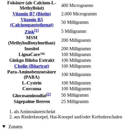
Folsäure (als Calcium-L-
400 Microgramm
Methylfolat)
Vitamin B7 (Biotin)
2.000 Microgramm
Vitamin B5
50 Milligramm
(Calciumpantothenat)
[1]
5 Milligramm
Zink
MSM
200 Milligramm
(Methylsulfonylmethan)
Inositol
200 Milligramm
LignaCare™
100 Milligramm
Ginkgo Biloba Extrakt
100 Milligramm
Cholin (Bitartrat)
100 Milligramm
Para-Aminobenzoesäure
100 Milligramm
(PABA)
L-Cystein
100 Milligramm
Curcuma
100 Milligramm
[2]
50 Milligramm
Glucosaminsulfat
Sägepalme Beeren
25 Milligramm
als Aminosäurenchelat
aus Rinderknorpel, Hai-Knorpel und/oder Krebstierschalen
Zutaten