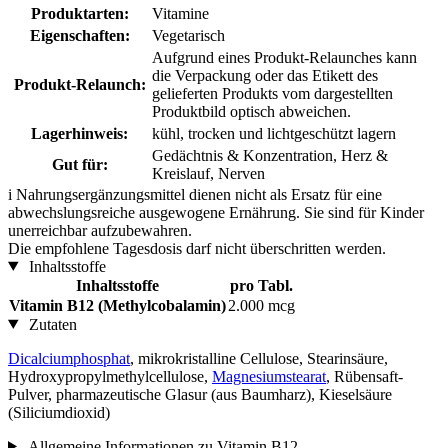
Produktarten:
Vitamine
Eigenschaften:
Vegetarisch
Aufgrund eines Produkt-Relaunches kann
die Verpackung oder das Etikett des
Produkt-Relaunch:
gelieferten Produkts vom dargestellten
Produktbild optisch abweichen.
Lagerhinweis:
kühl, trocken und lichtgeschützt lagern
Gedächtnis & Konzentration, Herz &
Gut für:
Kreislauf, Nerven
i
Nahrungsergänzungsmittel dienen nicht als Ersatz für eine
abwechslungsreiche ausgewogene Ernährung. Sie sind für Kinder
unerreichbar aufzubewahren.
Die empfohlene Tagesdosis darf nicht überschritten werden.
Inhaltsstoffe
Inhaltsstoffe
pro Tabl.
Vitamin B12 (Methylcobalamin)
2.000 mcg
Zutaten
Dicalciumphosphat
, mikrokristalline Cellulose, Stearinsäure,
Hydroxypropylmethylcellulose,
Magnesiumstearat
, Rübensaft-
Pulver, pharmazeutische Glasur (aus Baumharz), Kieselsäure
(Siliciumdioxid)
Allgemeine Informationen zu Vitamin B12