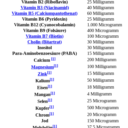
Vitamin B2 (Riboflavin)
25 Milligramm
Vitamin B3 (Niacinamid)
40 Milligramm
Vitamin B5 (Calciumpantothenat)
60 Milligramm
Vitamin B6 (Pyridoxin)
25 Milligramm
Vitamin B12 (Cyanocobalamin)
1.000 Microgramm
Vitamin B9 (Folsäure)
400 Microgramm
Vitamin B7 (Biotin)
100 Microgramm
Cholin (Bitartrat)
30 Milligramm
Inositol
30 Milligramm
Para-Aminobenzoesäure (PABA)
15 Milligramm
[1]
200 Milligramm
Calcium
[1]
100 Milligramm
Magnesium
[1]
15 Milligramm
Zink
[1]
50 Milligramm
Kalium
[1]
18 Milligramm
Eisen
[1]
4 Milligramm
Mangan
[1]
25 Microgramm
Selen
[1]
500 Microgramm
Kupfer
[1]
20 Microgramm
Chrom
Jod
150 Microgramm
[1]
37,5 Microgramm
Molybdän