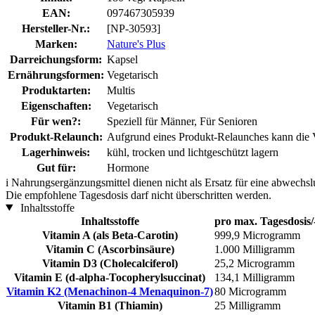
EAN:
097467305939
Hersteller-Nr.:
[NP-30593]
Marken:
Nature's Plus
Darreichungsform:
Kapsel
Ernährungsformen:
Vegetarisch
Produktarten:
Multis
Eigenschaften:
Vegetarisch
Für wen?:
Speziell für Männer, Für Senioren
Produkt-Relaunch:
Aufgrund eines Produkt-Relaunches kann die Ve
Lagerhinweis:
kühl, trocken und lichtgeschützt lagern
Gut für:
Hormone
i
Nahrungsergänzungsmittel dienen nicht als Ersatz für eine abwechs
Die empfohlene Tagesdosis darf nicht überschritten werden.
Inhaltsstoffe
Inhaltsstoffe
pro max. Tagesdosis/
Vitamin A (als Beta-Carotin)
999,9 Microgramm
Vitamin C (Ascorbinsäure)
1.000 Milligramm
Vitamin D3 (Cholecalciferol)
25,2 Microgramm
Vitamin E (d-alpha-Tocopherylsuccinat)
134,1 Milligramm
Vitamin K2 (Menachinon-4 Menaquinon-7)
80 Microgramm
Vitamin B1 (Thiamin)
25 Milligramm