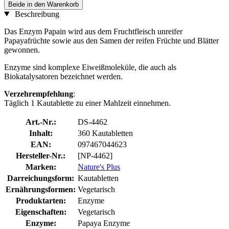
Beide in den Warenkorb
Beschreibung
Das Enzym Papain wird aus dem Fruchtfleisch unreifer
Papayafrüchte sowie aus den Samen der reifen Früchte und Blätter
gewonnen.
Enzyme sind komplexe Eiweißmoleküle, die auch als
Biokatalysatoren bezeichnet werden.
Verzehrempfehlung
:
Täglich 1 Kautablette zu einer Mahlzeit einnehmen.
Art.-Nr.:
DS-4462
Inhalt:
360 Kautabletten
EAN:
097467044623
Hersteller-Nr.:
[NP-4462]
Marken:
Nature's Plus
Darreichungsform:
Kautabletten
Ernährungsformen:
Vegetarisch
Produktarten:
Enzyme
Eigenschaften:
Vegetarisch
Enzyme:
Papaya Enzyme