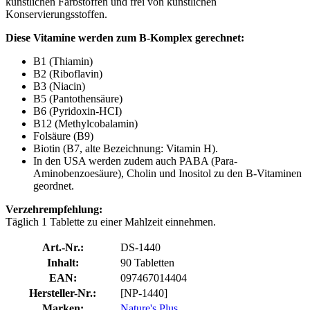
künstlichen Farbstoffen und frei von künstlichen
Konservierungsstoffen.
Diese Vitamine werden zum B-Komplex gerechnet:
B1 (Thiamin)
B2 (Riboflavin)
B3 (Niacin)
B5 (Pantothensäure)
B6 (Pyridoxin-HCI)
B12 (Methylcobalamin)
Folsäure (B9)
Biotin (B7, alte Bezeichnung: Vitamin H).
In den USA werden zudem auch PABA (Para-
Aminobenzoesäure), Cholin und Inositol zu den B-Vitaminen
geordnet.
Verzehrempfehlung:
Täglich 1 Tablette zu einer Mahlzeit einnehmen.
Art.-Nr.:
DS-1440
Inhalt:
90 Tabletten
EAN:
097467014404
Hersteller-Nr.:
[NP-1440]
Marken:
Nature's Plus