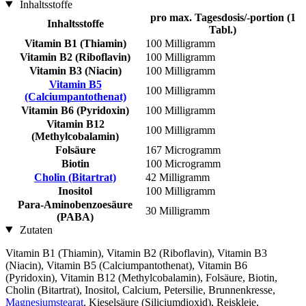
Inhaltsstoffe
pro max. Tagesdosis/-portion (1
Inhaltsstoffe
Tabl.)
Vitamin B1 (Thiamin)
100 Milligramm
Vitamin B2 (Riboflavin)
100 Milligramm
Vitamin B3 (Niacin)
100 Milligramm
Vitamin B5
100 Milligramm
(Calciumpantothenat)
Vitamin B6 (Pyridoxin)
100 Milligramm
Vitamin B12
100 Milligramm
(Methylcobalamin)
Folsäure
167 Microgramm
Biotin
100 Microgramm
Cholin (Bitartrat)
42 Milligramm
Inositol
100 Milligramm
Para-Aminobenzoesäure
30 Milligramm
(PABA)
Zutaten
Vitamin B1 (Thiamin), Vitamin B2 (Riboflavin), Vitamin B3
(Niacin), Vitamin B5 (Calciumpantothenat), Vitamin B6
(Pyridoxin), Vitamin B12 (Methylcobalamin), Folsäure, Biotin,
Cholin (Bitartrat), Inositol, Calcium, Petersilie, Brunnenkresse,
Magnesiumstearat
, Kieselsäure (Siliciumdioxid), Reiskleie,