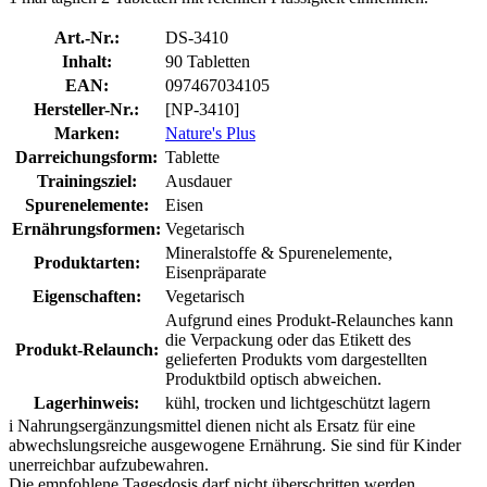
Art.-Nr.:
DS-3410
Inhalt:
90 Tabletten
EAN:
097467034105
Hersteller-Nr.:
[NP-3410]
Marken:
Nature's Plus
Darreichungsform:
Tablette
Trainingsziel:
Ausdauer
Spurenelemente:
Eisen
Ernährungsformen:
Vegetarisch
Mineralstoffe & Spurenelemente,
Produktarten:
Eisenpräparate
Eigenschaften:
Vegetarisch
Aufgrund eines Produkt-Relaunches kann
die Verpackung oder das Etikett des
Produkt-Relaunch:
gelieferten Produkts vom dargestellten
Produktbild optisch abweichen.
Lagerhinweis:
kühl, trocken und lichtgeschützt lagern
i
Nahrungsergänzungsmittel dienen nicht als Ersatz für eine
abwechslungsreiche ausgewogene Ernährung. Sie sind für Kinder
unerreichbar aufzubewahren.
Die empfohlene Tagesdosis darf nicht überschritten werden.