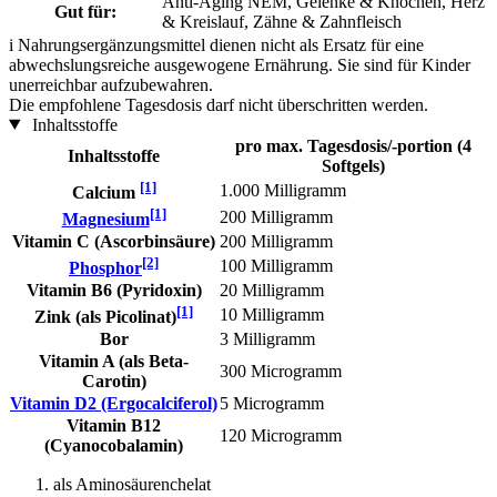
Anti-Aging NEM, Gelenke & Knochen, Herz
Gut für:
& Kreislauf, Zähne & Zahnfleisch
i
Nahrungsergänzungsmittel dienen nicht als Ersatz für eine
abwechslungsreiche ausgewogene Ernährung. Sie sind für Kinder
unerreichbar aufzubewahren.
Die empfohlene Tagesdosis darf nicht überschritten werden.
Inhaltsstoffe
pro max. Tagesdosis/-portion (4
Inhaltsstoffe
Softgels)
[1]
1.000 Milligramm
Calcium
[1]
200 Milligramm
Magnesium
Vitamin C (Ascorbinsäure)
200 Milligramm
[2]
100 Milligramm
Phosphor
Vitamin B6 (Pyridoxin)
20 Milligramm
[1]
10 Milligramm
Zink (als Picolinat)
Bor
3 Milligramm
Vitamin A (als Beta-
300 Microgramm
Carotin)
Vitamin D2 (Ergocalciferol)
5 Microgramm
Vitamin B12
120 Microgramm
(Cyanocobalamin)
als Aminosäurenchelat