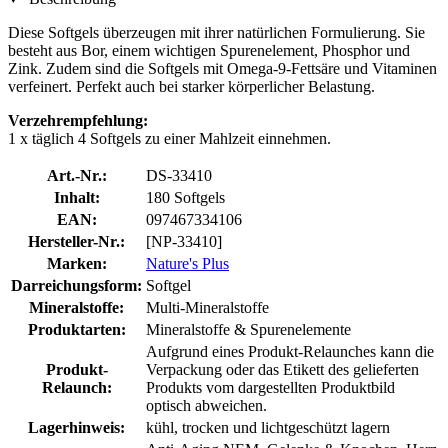
Diese Softgels überzeugen mit ihrer natürlichen Formulierung. Sie
besteht aus Bor, einem wichtigen Spurenelement, Phosphor und
Zink. Zudem sind die Softgels mit Omega-9-Fettsäre und Vitaminen
verfeinert. Perfekt auch bei starker körperlicher Belastung.
Verzehrempfehlung:
1 x täglich 4 Softgels zu einer Mahlzeit einnehmen.
Art.-Nr.:
DS-33410
Inhalt:
180 Softgels
EAN:
097467334106
Hersteller-Nr.:
[NP-33410]
Marken:
Nature's Plus
Darreichungsform:
Softgel
Mineralstoffe:
Multi-Mineralstoffe
Produktarten:
Mineralstoffe & Spurenelemente
Aufgrund eines Produkt-Relaunches kann die
Produkt-
Verpackung oder das Etikett des gelieferten
Relaunch:
Produkts vom dargestellten Produktbild
optisch abweichen.
Lagerhinweis:
kühl, trocken und lichtgeschützt lagern