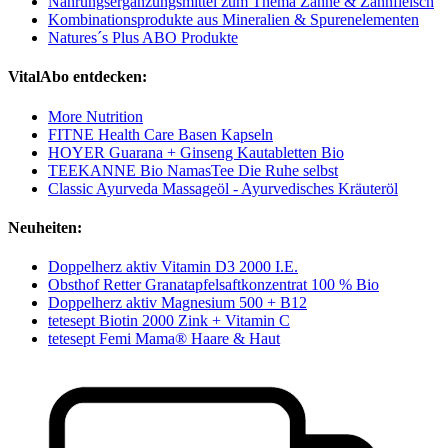
Nahrungsergänzungsmittel zum Thema Zähne & Zahnfleisch
Kombinationsprodukte aus Mineralien & Spurenelementen
Natures´s Plus ABO Produkte
VitalAbo entdecken:
More Nutrition
FITNE Health Care Basen Kapseln
HOYER Guarana + Ginseng Kautabletten Bio
TEEKANNE Bio NamasTee Die Ruhe selbst
Classic Ayurveda Massageöl - Ayurvedisches Kräuteröl
Neuheiten:
Doppelherz aktiv Vitamin D3 2000 I.E.
Obsthof Retter Granatapfelsaftkonzentrat 100 % Bio
Doppelherz aktiv Magnesium 500 + B12
tetesept Biotin 2000 Zink + Vitamin C
tetesept Femi Mama® Haare & Haut