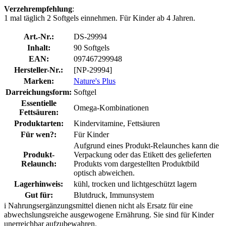
Verzehrempfehlung
:
1 mal täglich 2 Softgels einnehmen. Für Kinder ab 4 Jahren.
Art.-Nr.:
DS-29994
Inhalt:
90 Softgels
EAN:
097467299948
Hersteller-Nr.:
[NP-29994]
Marken:
Nature's Plus
Darreichungsform:
Softgel
Essentielle
Omega-Kombinationen
Fettsäuren:
Produktarten:
Kindervitamine, Fettsäuren
Für wen?:
Für Kinder
Aufgrund eines Produkt-Relaunches kann die
Produkt-
Verpackung oder das Etikett des gelieferten
Relaunch:
Produkts vom dargestellten Produktbild
optisch abweichen.
Lagerhinweis:
kühl, trocken und lichtgeschützt lagern
Gut für:
Blutdruck, Immunsystem
i
Nahrungsergänzungsmittel dienen nicht als Ersatz für eine
abwechslungsreiche ausgewogene Ernährung. Sie sind für Kinder
unerreichbar aufzubewahren.