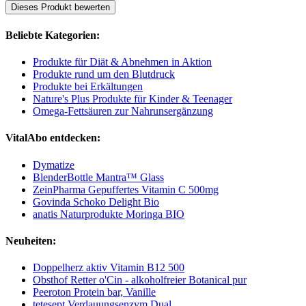
Dieses Produkt bewerten
Beliebte Kategorien:
Produkte für Diät & Abnehmen in Aktion
Produkte rund um den Blutdruck
Produkte bei Erkältungen
Nature's Plus Produkte für Kinder & Teenager
Omega-Fettsäuren zur Nahrunsergänzung
VitalAbo entdecken:
Dymatize
BlenderBottle Mantra™ Glass
ZeinPharma Gepuffertes Vitamin C 500mg
Govinda Schoko Delight Bio
anatis Naturprodukte Moringa BIO
Neuheiten:
Doppelherz aktiv Vitamin B12 500
Obsthof Retter o'Cin - alkoholfreier Botanical pur
Peeroton Protein bar, Vanille
tetesept Verdauungsenzym Dual