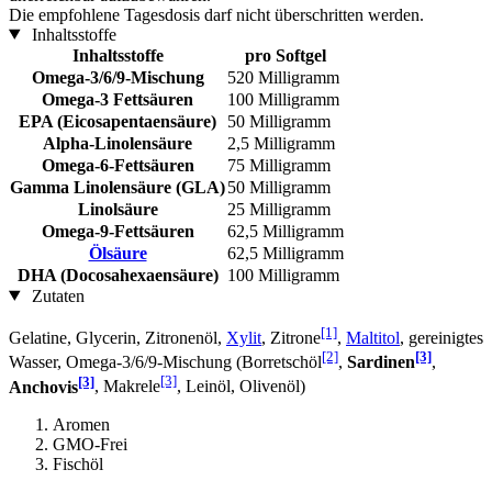
Die empfohlene Tagesdosis darf nicht überschritten werden.
Inhaltsstoffe
Inhaltsstoffe
pro Softgel
Omega-3/6/9-Mischung
520 Milligramm
Omega-3 Fettsäuren
100 Milligramm
EPA (Eicosapentaensäure)
50 Milligramm
Alpha-Linolensäure
2,5 Milligramm
Omega-6-Fettsäuren
75 Milligramm
Gamma Linolensäure (GLA)
50 Milligramm
Linolsäure
25 Milligramm
Omega-9-Fettsäuren
62,5 Milligramm
Ölsäure
62,5 Milligramm
DHA (Docosahexaensäure)
100 Milligramm
Zutaten
[1]
Gelatine, Glycerin, Zitronenöl,
Xylit
, Zitrone
,
Maltitol
, gereinigtes
[2]
[3]
Wasser, Omega-3/6/9-Mischung (Borretschöl
,
Sardinen
,
[3]
[3]
Anchovis
, Makrele
, Leinöl, Olivenöl)
Aromen
GMO-Frei
Fischöl