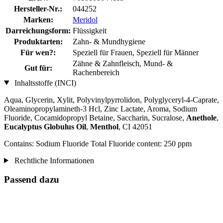
Hersteller-Nr.:
044252
Marken:
Meridol
Darreichungsform:
Flüssigkeit
Produktarten:
Zahn- & Mundhygiene
Für wen?:
Speziell für Frauen, Speziell für Männer
Zähne & Zahnfleisch, Mund- &
Gut für:
Rachenbereich
Inhaltsstoffe (INCI)
Aqua, Glycerin, Xylit, Polyvinylpyrrolidon, Polyglyceryl-4-Caprate,
Oleaminopropylamineth-3 Hcl, Zinc Lactate, Aroma, Sodium
Fluoride, Cocamidopropyl Betaine, Saccharin, Sucralose,
Anethole
,
Eucalyptus Globulus Oil
,
Menthol
, CI 42051
Contains: Sodium Fluoride Total Fluoride content: 250 ppm
Rechtliche Informationen
Passend dazu