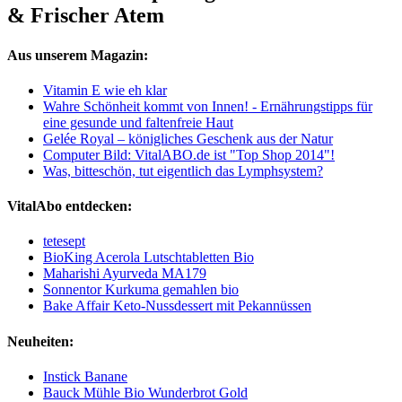
& Frischer Atem
Aus unserem Magazin:
Vitamin E wie eh klar
Wahre Schönheit kommt von Innen! - Ernährungstipps für
eine gesunde und faltenfreie Haut
Gelée Royal – königliches Geschenk aus der Natur
Computer Bild: VitalABO.de ist "Top Shop 2014"!
Was, bitteschön, tut eigentlich das Lymphsystem?
VitalAbo entdecken:
tetesept
BioKing Acerola Lutschtabletten Bio
Maharishi Ayurveda MA179
Sonnentor Kurkuma gemahlen bio
Bake Affair Keto-Nussdessert mit Pekannüssen
Neuheiten:
Instick Banane
Bauck Mühle Bio Wunderbrot Gold