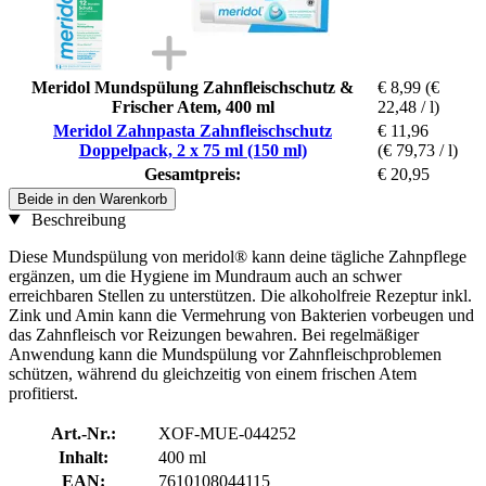
Meridol Mundspülung Zahnfleischschutz &
€ 8,99
(€
Frischer Atem, 400 ml
22,48 / l)
Meridol Zahnpasta Zahnfleischschutz
€ 11,96
Doppelpack, 2 x 75 ml (150 ml)
(€ 79,73 / l)
Gesamtpreis:
€ 20,95
Beide in den Warenkorb
Beschreibung
Diese Mundspülung von meridol® kann deine tägliche Zahnpflege
ergänzen, um die Hygiene im Mundraum auch an schwer
erreichbaren Stellen zu unterstützen. Die alkoholfreie Rezeptur inkl.
Zink und Amin kann die Vermehrung von Bakterien vorbeugen und
das Zahnfleisch vor Reizungen bewahren. Bei regelmäßiger
Anwendung kann die Mundspülung vor Zahnfleischproblemen
schützen, während du gleichzeitig von einem frischen Atem
profitierst.
Art.-Nr.:
XOF-MUE-044252
Inhalt:
400 ml
EAN:
7610108044115