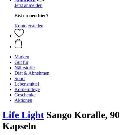
Jetzt anmelden
Bist du
neu hier?
Konto erstellen
Marken
Gut für
Nährstoffe
Diät & Abnehmen
Sport
Lebensmittel
Körperpflege
Geschenke
Aktionen
Life Light
Sango Koralle, 90
Kapseln