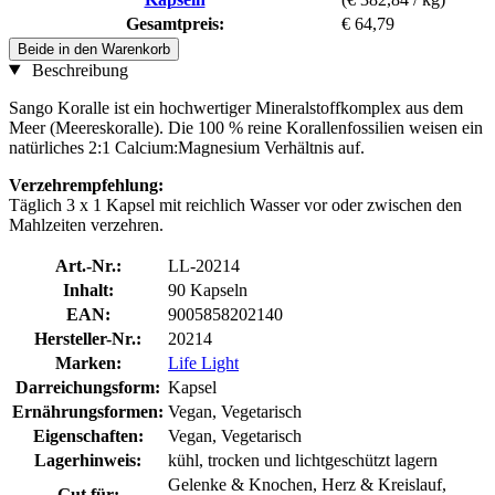
Gesamtpreis:
€ 64,79
Beide in den Warenkorb
Beschreibung
Sango Koralle ist ein hochwertiger Mineralstoffkomplex aus dem
Meer (Meereskoralle). Die 100 % reine Korallenfossilien weisen ein
natürliches 2:1 Calcium:Magnesium Verhältnis auf.
Verzehrempfehlung:
Täglich 3 x 1 Kapsel mit reichlich Wasser vor oder zwischen den
Mahlzeiten verzehren.
Art.-Nr.:
LL-20214
Inhalt:
90 Kapseln
EAN:
9005858202140
Hersteller-Nr.:
20214
Marken:
Life Light
Darreichungsform:
Kapsel
Ernährungsformen:
Vegan, Vegetarisch
Eigenschaften:
Vegan, Vegetarisch
Lagerhinweis:
kühl, trocken und lichtgeschützt lagern
Gelenke & Knochen, Herz & Kreislauf,
Gut für: