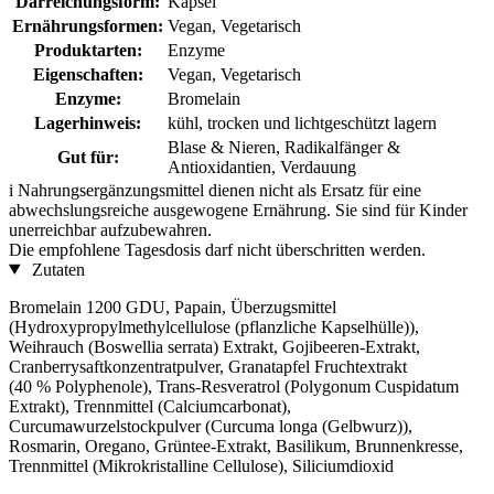
Darreichungsform:
Kapsel
Ernährungsformen:
Vegan, Vegetarisch
Produktarten:
Enzyme
Eigenschaften:
Vegan, Vegetarisch
Enzyme:
Bromelain
Lagerhinweis:
kühl, trocken und lichtgeschützt lagern
Blase & Nieren, Radikalfänger &
Gut für:
Antioxidantien, Verdauung
i
Nahrungsergänzungsmittel dienen nicht als Ersatz für eine
abwechslungsreiche ausgewogene Ernährung. Sie sind für Kinder
unerreichbar aufzubewahren.
Die empfohlene Tagesdosis darf nicht überschritten werden.
Zutaten
Bromelain 1200 GDU, Papain, Überzugsmittel
(Hydroxypropylmethylcellulose (pflanzliche Kapselhülle)),
Weihrauch (Boswellia serrata) Extrakt, Gojibeeren-Extrakt,
Cranberrysaftkonzentratpulver, Granatapfel Fruchtextrakt
(40 % Polyphenole), Trans-Resveratrol (Polygonum Cuspidatum
Extrakt), Trennmittel (Calciumcarbonat),
Curcumawurzelstockpulver (Curcuma longa (Gelbwurz)),
Rosmarin, Oregano, Grüntee-Extrakt, Basilikum, Brunnenkresse,
Trennmittel (Mikrokristalline Cellulose), Siliciumdioxid