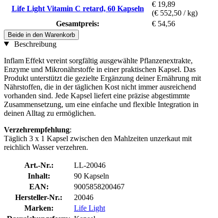
€ 19,89
Life Light Vitamin C retard, 60 Kapseln
(€ 552,50 / kg)
Gesamtpreis:
€ 54,56
Beide in den Warenkorb
Beschreibung
Inflam Effekt vereint sorgfältig ausgewählte Pflanzenextrakte,
Enzyme und Mikronährstoffe in einer praktischen Kapsel. Das
Produkt unterstützt die gezielte Ergänzung deiner Ernährung mit
Nährstoffen, die in der täglichen Kost nicht immer ausreichend
vorhanden sind. Jede Kapsel liefert eine präzise abgestimmte
Zusammensetzung, um eine einfache und flexible Integration in
deinen Alltag zu ermöglichen.
Verzehrempfehlung
:
Täglich 3 x 1 Kapsel zwischen den Mahlzeiten unzerkaut mit
reichlich Wasser verzehren.
Art.-Nr.:
LL-20046
Inhalt:
90 Kapseln
EAN:
9005858200467
Hersteller-Nr.:
20046
Marken:
Life Light