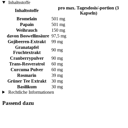
Inhaltsstoffe
pro max. Tagesdosis/-portion (3
Inhaltsstoffe
Kapseln)
Bromelain
501 mg
Papain
501 mg
Weihrauch
150 mg
davon Boswellinsäure
97,5 mg
Gojibeeren-Extrakt
99 mg
Granatapfel
90 mg
Fruchtextrakt
Cranberrypulver
90 mg
Trans-Resveratrol
60 mg
Curcuma Pulver
60 mg
Rosmarin
39 mg
Grüner Tee Extrakt
30 mg
Basilikum
30 mg
Rechtliche Informationen
Passend dazu