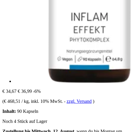
€ 34,67
€ 36,99
-6%
(
€ 468,51 / kg
, inkl. 10% MwSt.
-
zzgl. Versand
)
Inhalt:
90 Kapseln
Noch 4 Stück auf Lager
Zustellung bis Mittwoch, 12. August
, wenn du bis
Montag um