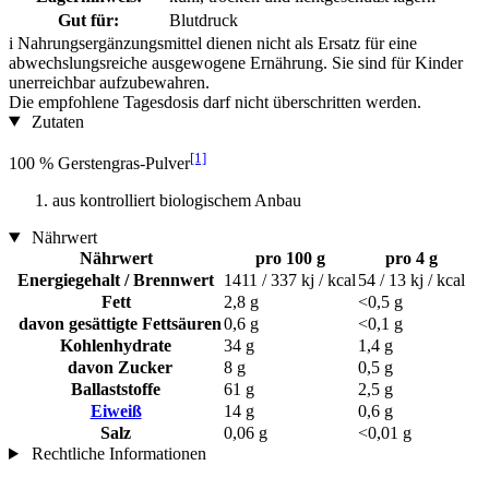
Gut für:
Blutdruck
i
Nahrungsergänzungsmittel dienen nicht als Ersatz für eine
abwechslungsreiche ausgewogene Ernährung. Sie sind für Kinder
unerreichbar aufzubewahren.
Die empfohlene Tagesdosis darf nicht überschritten werden.
Zutaten
[1]
100 % Gerstengras-Pulver
aus kontrolliert biologischem Anbau
Nährwert
Nährwert
pro 100 g
pro 4 g
Energiegehalt / Brennwert
1411 / 337 kj / kcal
54 / 13 kj / kcal
Fett
2,8 g
<0,5 g
davon gesättigte Fettsäuren
0,6 g
<0,1 g
Kohlenhydrate
34 g
1,4 g
davon Zucker
8 g
0,5 g
Ballaststoffe
61 g
2,5 g
Eiweiß
14 g
0,6 g
Salz
0,06 g
<0,01 g
Rechtliche Informationen