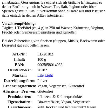
angebautem Gerstengras. Es eignet sich als tägliche Ergänzung zu
deiner Ernährung – ob in Wasser, Tee, Saft, Joghurt oder über
Speisen gestreut. Das Pulver kommt ohne Zusätze aus und lässt sich
ganz einfach in deinen Alltag integrieren.
Verzehrempfehlung:
Täglich 1 Teelöffel (ca. 4 g) in 250 ml Wasser, Kräutertee, Yoghurt,
Frucht- oder Gemüsesaft einrühren und genießen.
Bei der Zubereitung von Speisen (Suppen, Müslis, Backwaren oder
Desserts) gut aufquellen lassen.
Art.-Nr.:
LL-20182
Inhalt:
100 g
EAN:
9005858014033
Hersteller-Nr.:
20182
Marken:
Life Light
Darreichungsform:
Pulver
Ernährungsformen:
Vegan, Vegetarisch, Glutenfrei
Allergene - Frei von:
Glutenfrei
Produktarten:
Pflanzen- & Kräuterprodukte
Eigenschaften:
Bio-zertifiziert, Vegan, Vegetarisch
Lagerhinweis:
kühl, trocken und lichtgeschützt lagern