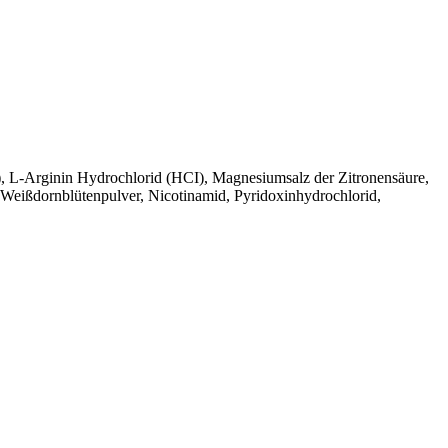
), L-Arginin Hydrochlorid (HCI), Magnesiumsalz der Zitronensäure,
 Weißdornblütenpulver, Nicotinamid, Pyridoxinhydrochlorid,