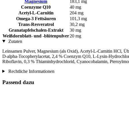
Magnesium
183,1 mg
Coenzyme Q10
40 mg
Acetyl-L-Carnitin
204 mg
Omega-3 Fettsäuren
101,3 mg
Trans-Resveratrol
30,2 mg
Granatapfelschalen-Extrakt
30 mg
Weißdornblatt- und -blütenpulver
20 mg
Zutaten
Leinsamen Pulver, Magnesium (als Oxid), Acetyl-L-Carnitin HCl, Übe
D-alpha-Tocopherylacetat, 2,4 % Coenzym Q10, L-Lysin-Hydrochlorid
Riboflavin, 0,3 % Thiaminhydrochlorid, Cyanocobalamin, Pteroylmo
Rechtliche Informationen
Passend dazu