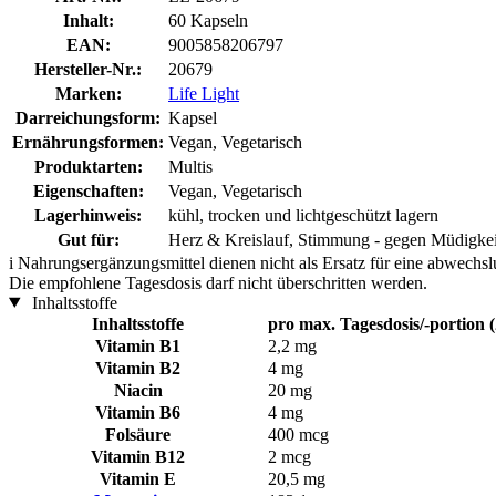
Inhalt:
60 Kapseln
EAN:
9005858206797
Hersteller-Nr.:
20679
Marken:
Life Light
Darreichungsform:
Kapsel
Ernährungsformen:
Vegan, Vegetarisch
Produktarten:
Multis
Eigenschaften:
Vegan, Vegetarisch
Lagerhinweis:
kühl, trocken und lichtgeschützt lagern
Gut für:
Herz & Kreislauf, Stimmung - gegen Müdigkei
i
Nahrungsergänzungsmittel dienen nicht als Ersatz für eine abwechs
Die empfohlene Tagesdosis darf nicht überschritten werden.
Inhaltsstoffe
Inhaltsstoffe
pro max. Tagesdosis/-portion 
Vitamin B1
2,2 mg
Vitamin B2
4 mg
Niacin
20 mg
Vitamin B6
4 mg
Folsäure
400 mcg
Vitamin B12
2 mcg
Vitamin E
20,5 mg