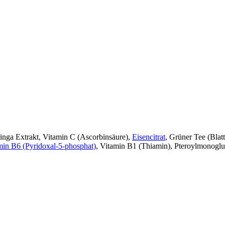
inga Extrakt, Vitamin C (Ascorbinsäure),
Eisencitrat
, Grüner Tee (Bla
min B6 (Pyridoxal-5-phosphat)
, Vitamin B1 (Thiamin), Pteroylmonogl