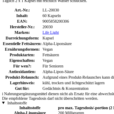
Täglich 2 x 1 Kapsel mit reichlich Wasser schlucken.
Art.-Nr.:
LL-20030
Inhalt:
60 Kapseln
EAN:
9005858200306
Hersteller-Nr.:
20030
Marken:
Life Light
Darreichungsform:
Kapsel
Essentielle Fettsäuren:
Alpha-Liponsäure
Ernährungsformen:
Vegan
Produktarten:
Fettsäuren
Eigenschaften:
Vegan
Für wen?:
Für Senioren
Antioxidantien:
Alpha-Lipon-Säure
Produkt-Relaunch:
Aufgrund eines Produkt-Relaunches kann die
Lagerhinweis:
kühl, trocken und lichtgeschützt lagern
Gut für:
Gedächtnis & Konzentration
i
Nahrungsergänzungsmittel dienen nicht als Ersatz für eine abwechs
Die empfohlene Tagesdosis darf nicht überschritten werden.
Inhaltsstoffe
Inhaltsstoffe
pro max. Tagesdosis/-portion (2
Alpha-Lipon­säure
200 Milligramm