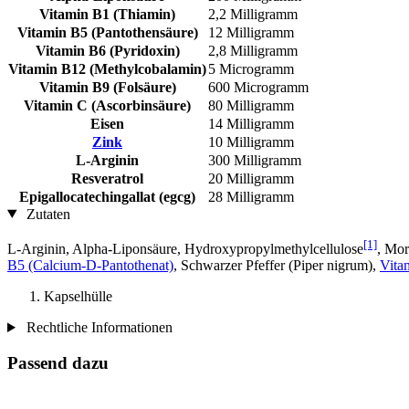
Vitamin B1 (Thiamin)
2,2 Milligramm
Vitamin B5 (Pantothensäure)
12 Milligramm
Vitamin B6 (Pyridoxin)
2,8 Milligramm
Vitamin B12 (Methylcobalamin)
5 Microgramm
Vitamin B9 (Folsäure)
600 Microgramm
Vitamin C (Ascorbinsäure)
80 Milligramm
Eisen
14 Milligramm
Zink
10 Milligramm
L-Arginin
300 Milligramm
Resveratrol
20 Milligramm
Epigallocatechingallat (egcg)
28 Milligramm
Zutaten
[1]
L-Arginin, Alpha-Lipon­säure, Hydroxypropylmethylcellulose
, Mor
B5 (Calcium-D-Pantothenat)
, Schwarzer Pfeffer (Piper nigrum),
Vita
Kapselhülle
Rechtliche Informationen
Passend dazu