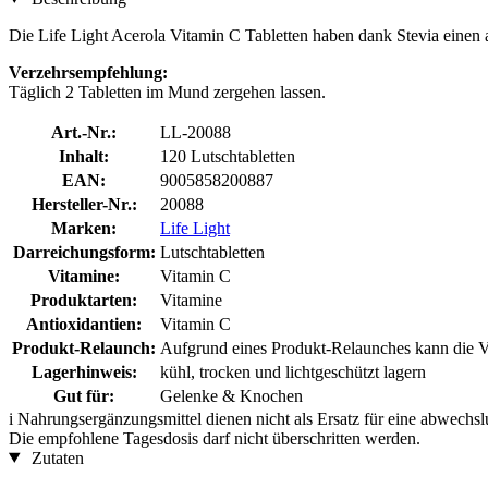
Die Life Light Acerola Vitamin C Tabletten haben dank Stevia ein
Verzehrsempfehlung:
Täglich 2 Tabletten im Mund zergehen lassen.
Art.-Nr.:
LL-20088
Inhalt:
120 Lutschtabletten
EAN:
9005858200887
Hersteller-Nr.:
20088
Marken:
Life Light
Darreichungsform:
Lutschtabletten
Vitamine:
Vitamin C
Produktarten:
Vitamine
Antioxidantien:
Vitamin C
Produkt-Relaunch:
Aufgrund eines Produkt-Relaunches kann die Ve
Lagerhinweis:
kühl, trocken und lichtgeschützt lagern
Gut für:
Gelenke & Knochen
i
Nahrungsergänzungsmittel dienen nicht als Ersatz für eine abwechs
Die empfohlene Tagesdosis darf nicht überschritten werden.
Zutaten