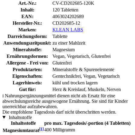
Art.-Nr.:
CV-CD202685-120K
Inhalt:
120 Tabletten
EAN:
4063024202689
Hersteller-Nr.:
CD202685-12
Marken:
KLEAN LABS
Darreichungsform:
Tablette
Anwendungszeitpunkt:
zu einer Mahlzeit
Mineralstoffe:
Magnesium
Ernährungsformen:
Vegan, Vegetarisch, Glutenfrei
Allergene - Frei von:
Glutenfrei
Produktarten:
Mineralstoffe & Spurenelemente
Eigenschaften:
Gentechnikfrei, Vegan, Vegetarisch
Lagerhinweis:
kühl und trocken lagern
Gut für:
Herz & Kreislauf, Muskeln, Nerven
i
Nahrungsergänzungsmittel dienen nicht als Ersatz für eine
abwechslungsreiche ausgewogene Ernährung. Sie sind für Kinder
unerreichbar aufzubewahren.
Die empfohlene Tagesdosis darf nicht überschritten werden.
Inhaltsstoffe
Inhaltsstoffe
pro max. Tagesdosis/-portion (4 Tabletten)
[1]
400 Milligramm
Magnesiumtaurat