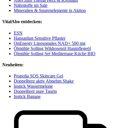
Alles zum Thema Herz & Kreislauf
Nährstoffe im Sale
Mineralien & Spurenelemente in Aktion
VitalAbo entdecken:
ESN
Hansaplast Sensitive Pflaster
OnEnergy Liposomales NAD+ 500 mg
Ölmühle Solling Wildrosenöl Hautpflegeöl
Ölmühle Solling Set Mediterrane Küche BIO
Neuheiten:
Propolia SOS Skincare Gel
Doppelherz aktiv Abnehm Shake
Instick Wassermelone
Doppelherz pure Taurin
Instick Banane