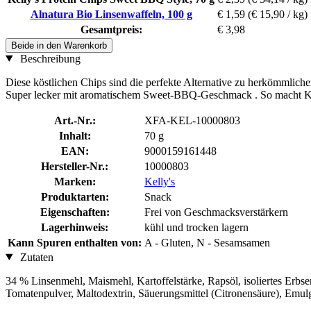
Alnatura Bio Linsenwaffeln, 100 g
€ 1,59
(€ 15,90 / kg)
Gesamtpreis:
€ 3,98
Beide in den Warenkorb
Beschreibung
Diese köstlichen Chips sind die perfekte Alternative zu herkömmlich
Super lecker mit aromatischem Sweet-BBQ-Geschmack . So macht 
Art.-Nr.:
XFA-KEL-10000803
Inhalt:
70 g
EAN:
9000159161448
Hersteller-Nr.:
10000803
Marken:
Kelly's
Produktarten:
Snack
Eigenschaften:
Frei von Geschmacksverstärkern
Lagerhinweis:
kühl und trocken lagern
Kann Spuren enthalten von:
A - Gluten, N - Sesamsamen
Zutaten
34 % Linsenmehl, Maismehl, Kartoffelstärke, Rapsöl, isoliertes Erbse
Tomatenpulver, Maltodextrin, Säuerungsmittel (Citronensäure), Emulga