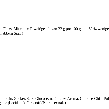
en Chips. Mit einem Eiweißgehalt von 22 g pro 100 g und 60 % weniger 
Knabbern Spaß!
nprotein, Zucker, Salz, Glucose, natürliches Aroma, Chipotle-Chilli Pu
tor (Lecithine), Farbstoff (Paprikaextrakt)