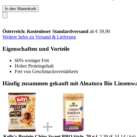
In den Warenkorb
Österreich: Kostenloser Standardversand
ab € 39,90
Weitere Infos zu Versand & Lieferung
Eigenschaften und Vorteile
60% weniger Fett
Hoher Proteingehalt
Frei von Geschmacksverstärkern
Häufig zusammen gekauft mit Alnatura Bio Linsenwaf
Kelly's Protein Chips Sweet BBQ Style, 70 g
€ 2,39
(€ 34,14 / kg)