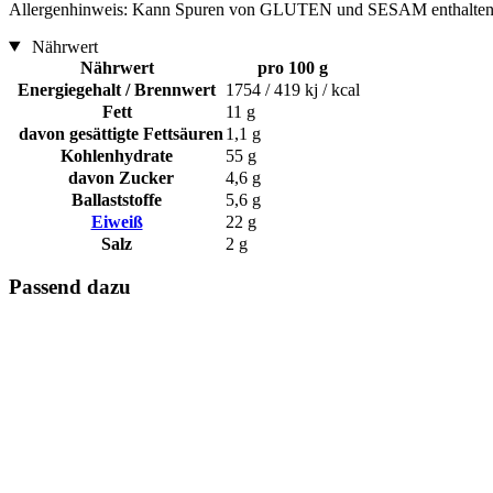
Allergenhinweis: Kann Spuren von GLUTEN und SESAM enthalten
Nährwert
Nährwert
pro 100 g
Energiegehalt / Brennwert
1754 / 419 kj / kcal
Fett
11 g
davon gesättigte Fettsäuren
1,1 g
Kohlenhydrate
55 g
davon Zucker
4,6 g
Ballaststoffe
5,6 g
Eiweiß
22 g
Salz
2 g
Passend dazu