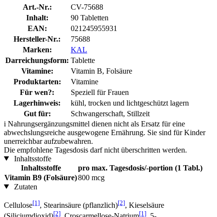
Art.-Nr.:
CV-75688
Inhalt:
90 Tabletten
EAN:
021245955931
Hersteller-Nr.:
75688
Marken:
KAL
Darreichungsform:
Tablette
Vitamine:
Vitamin B, Folsäure
Produktarten:
Vitamine
Für wen?:
Speziell für Frauen
Lagerhinweis:
kühl, trocken und lichtgeschützt lagern
Gut für:
Schwangerschaft, Stillzeit
i
Nahrungsergänzungsmittel dienen nicht als Ersatz für eine
abwechslungsreiche ausgewogene Ernährung. Sie sind für Kinder
unerreichbar aufzubewahren.
Die empfohlene Tagesdosis darf nicht überschritten werden.
Inhaltsstoffe
Inhaltsstoffe
pro max. Tagesdosis/-portion (1 Tabl.)
Vitamin B9 (Folsäure)
800 mcg
Zutaten
[1]
[2]
Cellulose
, Stearinsäure (pflanzlich)
, Kieselsäure
[2]
[1]
(Siliciumdioxid)
, Croscarmellose-Natrium
, 5-