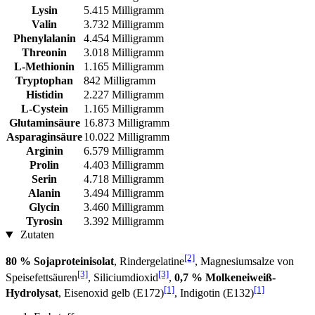
Lysin
5.415 Milligramm
Valin
3.732 Milligramm
Phenylalanin
4.454 Milligramm
Threonin
3.018 Milligramm
L-Methionin
1.165 Milligramm
Tryptophan
842 Milligramm
Histidin
2.227 Milligramm
L-Cystein
1.165 Milligramm
Glutaminsäure
16.873 Milligramm
Asparaginsäure
10.022 Milligramm
Arginin
6.579 Milligramm
Prolin
4.403 Milligramm
Serin
4.718 Milligramm
Alanin
3.494 Milligramm
Glycin
3.460 Milligramm
Tyrosin
3.392 Milligramm
Zutaten
[2]
80 % Sojaproteinisolat
, Rindergelatine
, Magnesiumsalze von
[3]
[3]
Speisefettsäuren
, Siliciumdioxid
,
0,7 % Molkeneiweiß-
[1]
[1]
Hydrolysat
, Eisenoxid gelb (E172)
, Indigotin (E132)