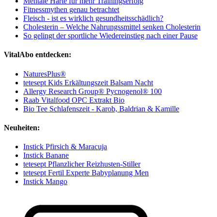
Mentale Härte für mehr Trainingserfolg
Fitnessmythen genau betrachtet
Fleisch - ist es wirklich gesundheitsschädlich?
Cholesterin – Welche Nahrungssmittel senken Cholesterin
So gelingt der sportliche Wiedereinstieg nach einer Pause
VitalAbo entdecken:
NaturesPlus®
tetesept Kids Erkältungszeit Balsam Nacht
Allergy Research Group® Pycnogenol® 100
Raab Vitalfood OPC Extrakt Bio
Bio Tee Schlafenszeit - Karob, Baldrian & Kamille
Neuheiten:
Instick Pfirsich & Maracuja
Instick Banane
tetesept Pflanzlicher Reizhusten-Stiller
tetesept Fertil Experte Babyplanung Men
Instick Mango