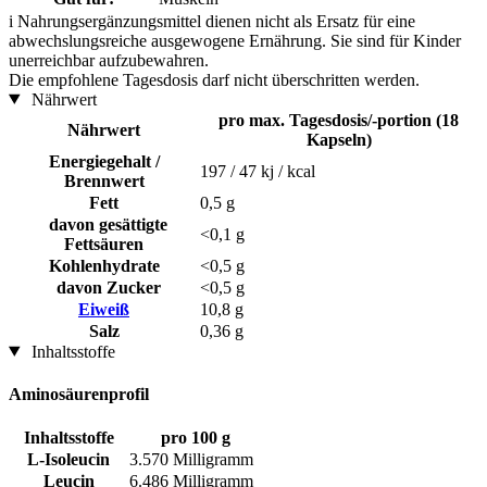
i
Nahrungsergänzungsmittel dienen nicht als Ersatz für eine
abwechslungsreiche ausgewogene Ernährung. Sie sind für Kinder
unerreichbar aufzubewahren.
Die empfohlene Tagesdosis darf nicht überschritten werden.
Nährwert
pro max. Tagesdosis/-portion (18
Nährwert
Kapseln)
Energiegehalt /
197 / 47 kj / kcal
Brennwert
Fett
0,5 g
davon gesättigte
<0,1 g
Fettsäuren
Kohlenhydrate
<0,5 g
davon Zucker
<0,5 g
Eiweiß
10,8 g
Salz
0,36 g
Inhaltsstoffe
Aminosäurenprofil
Inhaltsstoffe
pro 100 g
L-Isoleucin
3.570 Milligramm
Leucin
6.486 Milligramm