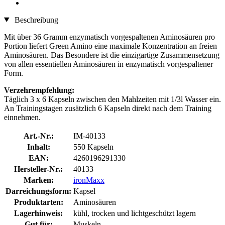
Beschreibung
Mit über 36 Gramm enzymatisch vorgespaltenen Aminosäuren pro
Portion liefert Green Amino eine maximale Konzentration an freien
Aminosäuren. Das Besondere ist die einzigartige Zusammensetzung
von allen essentiellen Aminosäuren in enzymatisch vorgespaltener
Form.
Verzehrempfehlung:
Täglich 3 x 6 Kapseln zwischen den Mahlzeiten mit 1/3l Wasser ein.
An Trainingstagen zusätzlich 6 Kapseln direkt nach dem Training
einnehmen.
Art.-Nr.:
IM-40133
Inhalt:
550 Kapseln
EAN:
4260196291330
Hersteller-Nr.:
40133
Marken:
ironMaxx
Darreichungsform:
Kapsel
Produktarten:
Aminosäuren
Lagerhinweis:
kühl, trocken und lichtgeschützt lagern
Gut für:
Muskeln