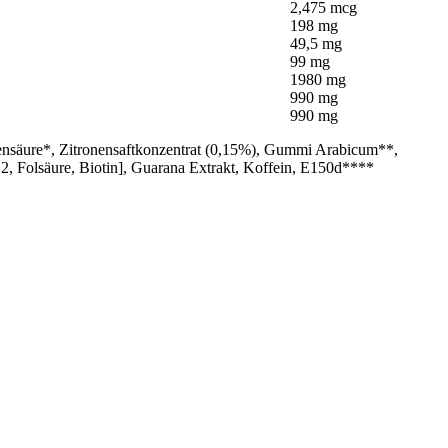
2,475 mcg
198 mg
49,5 mg
99 mg
1980 mg
990 mg
990 mg
nensäure*, Zitronensaftkonzentrat (0,15%), Gummi Arabicum**,
2, Folsäure, Biotin], Guarana Extrakt, Koffein, E150d****