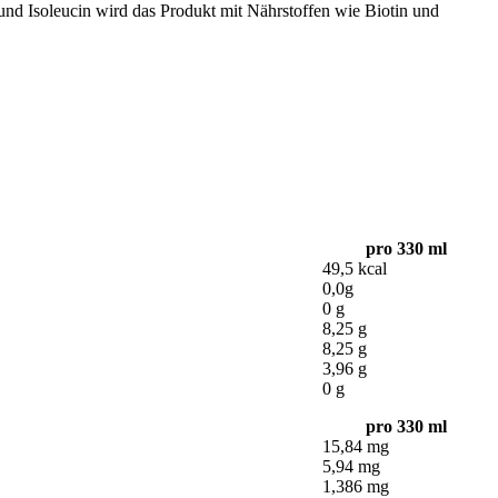
d Isoleucin wird das Produkt mit Nährstoffen wie Biotin und
pro 330 ml
49,5 kcal
0,0g
0 g
8,25 g
8,25 g
3,96 g
0 g
pro 330 ml
15,84 mg
5,94 mg
1,386 mg