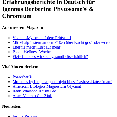
Erfahrungsberichte in Deutsch für
Igennus Berberine Phytosome® &
Chromium
Aus unserem Magazin:
Vitamin-Mythen auf dem Prüfstand
Mit Vitalpflastern an den Füßen über Nacht gesünder werden!
Energie macht Lust auf mehr
Biotta Wellness Woche
Fleisch - ist es wirklich gesundheitsschädlich?
VitalAbo entdecken:
Powerbar®
Moments by biogena good night bites 'Cashew-Date-Cream'
American Biologics Magnesium Glycinat
Raab Vitalfood Reishi Bio
Abtei Vitamin C + Zink
Neuheiten:
Instick Pistazie