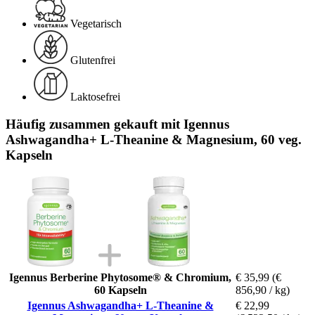
Vegetarisch
Glutenfrei
Laktosefrei
Häufig zusammen gekauft mit Igennus
Ashwagandha+ L-Theanine & Magnesium, 60 veg.
Kapseln
Igennus Berberine Phytosome® & Chromium,
€ 35,99
(€
60 Kapseln
856,90 / kg)
Igennus Ashwagandha+ L-Theanine &
€ 22,99