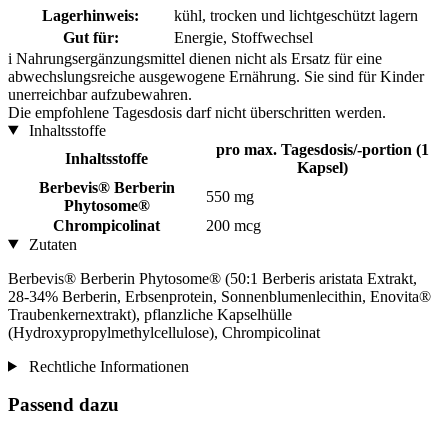
Lagerhinweis:
kühl, trocken und lichtgeschützt lagern
Gut für:
Energie, Stoffwechsel
i
Nahrungsergänzungsmittel dienen nicht als Ersatz für eine
abwechslungsreiche ausgewogene Ernährung. Sie sind für Kinder
unerreichbar aufzubewahren.
Die empfohlene Tagesdosis darf nicht überschritten werden.
Inhaltsstoffe
pro max. Tagesdosis/-portion (1
Inhaltsstoffe
Kapsel)
Berbevis® Berberin
550 mg
Phytosome®
Chrompicolinat
200 mcg
Zutaten
Berbevis® Berberin Phytosome® (50:1 Berberis aristata Extrakt,
28-34% Berberin, Erbsenprotein, Sonnenblumenlecithin, Enovita®
Traubenkernextrakt), pflanzliche Kapselhülle
(Hydroxypropylmethylcellulose), Chrompicolinat
Rechtliche Informationen
Passend dazu