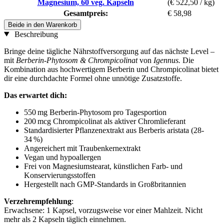
Magnesium, 60 veg. Kapseln
(€ 522,50 / kg)
Gesamtpreis:
€ 58,98
Beide in den Warenkorb
Beschreibung
Bringe deine tägliche Nährstoffversorgung auf das nächste Level –
mit
Berberin-Phytosom & Chrompicolinat
von
Igennus.
Die
Kombination aus hochwertigem Berberin und Chrompicolinat bietet
dir eine durchdachte Formel ohne unnötige Zusatzstoffe.
Das erwartet dich:
550 mg Berberin-Phytosom pro Tagesportion
200 mcg Chrompicolinat als aktiver Chromlieferant
Standardisierter Pflanzenextrakt aus Berberis aristata (28-
34 %)
Angereichert mit Traubenkernextrakt
Vegan und hypoallergen
Frei von Magnesiumstearat, künstlichen Farb- und
Konservierungsstoffen
Hergestellt nach GMP-Standards in Großbritannien
Verzehrempfehlung
:
Erwachsene: 1 Kapsel, vorzugsweise vor einer Mahlzeit. Nicht
mehr als 2 Kapseln täglich einnehmen.