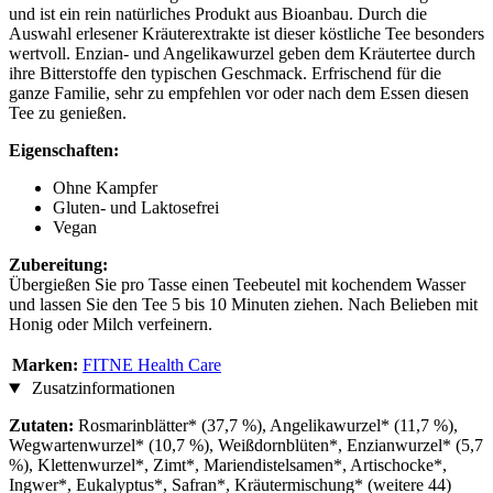
und ist ein rein natürliches Produkt aus Bioanbau. Durch die
Auswahl erlesener Kräuterextrakte ist dieser köstliche Tee besonders
wertvoll. Enzian- und Angelikawurzel geben dem Kräutertee durch
ihre Bitterstoffe den typischen Geschmack. Erfrischend für die
ganze Familie, sehr zu empfehlen vor oder nach dem Essen diesen
Tee zu genießen.
Eigenschaften:
Ohne Kampfer
Gluten- und Laktosefrei
Vegan
Zubereitung:
Übergießen Sie pro Tasse einen Teebeutel mit kochendem Wasser
und lassen Sie den Tee 5 bis 10 Minuten ziehen. Nach Belieben mit
Honig oder Milch verfeinern.
Marken:
FITNE Health Care
Zusatzinformationen
Zutaten:
Rosmarinblätter* (37,7 %), Angelikawurzel* (11,7 %),
Wegwartenwurzel* (10,7 %), Weißdornblüten*, Enzianwurzel* (5,7
%), Klettenwurzel*, Zimt*, Mariendistelsamen*, Artischocke*,
Ingwer*, Eukalyptus*, Safran*, Kräutermischung* (weitere 44)