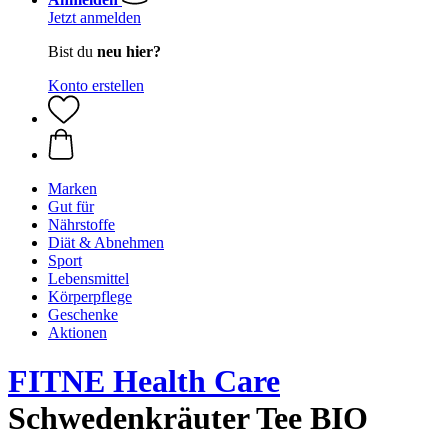
Jetzt anmelden
Bist du
neu hier?
Konto erstellen
Marken
Gut für
Nährstoffe
Diät & Abnehmen
Sport
Lebensmittel
Körperpflege
Geschenke
Aktionen
FITNE Health Care
Schwedenkräuter Tee BIO