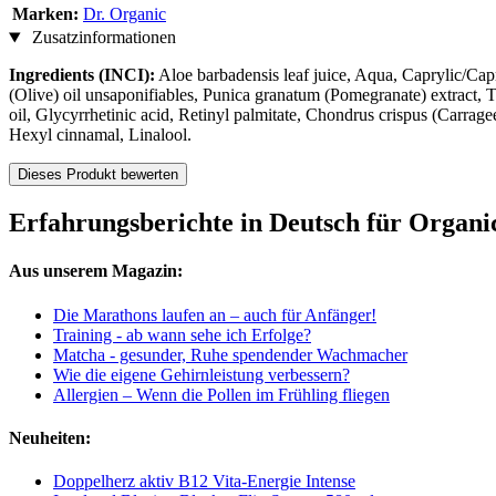
Marken:
Dr. Organic
Zusatzinformationen
Ingredients (INCI):
Aloe barbadensis leaf juice, Aqua, Caprylic/Capri
(Olive) oil unsaponifiables, Punica granatum (Pomegranate) extract,
oil, Glycyrrhetinic acid, Retinyl palmitate, Chondrus crispus (Carra
Hexyl cinnamal, Linalool.
Dieses Produkt bewerten
Erfahrungsberichte in Deutsch für Organi
Aus unserem Magazin:
Die Marathons laufen an – auch für Anfänger!
Training - ab wann sehe ich Erfolge?
Matcha - gesunder, Ruhe spendender Wachmacher
Wie die eigene Gehirnleistung verbessern?
Allergien – Wenn die Pollen im Frühling fliegen
Neuheiten:
Doppelherz aktiv B12 Vita-Energie Intense