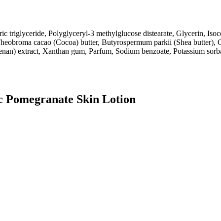
c triglyceride, Polyglyceryl-3 methylglucose distearate, Glycerin, Isoc
 Theobroma cacao (Cocoa) butter, Butyrospermum parkii (Shea butter), 
geenan) extract, Xanthan gum, Parfum, Sodium benzoate, Potassium sorba
c Pomegranate Skin Lotion