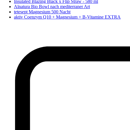
Insulated Blazing Black x Flip Straw - 580 ml
Alnatura Bio Bowl nach mediterraner Art
tetesept Magnesium 500 Nacht
aktiv Coenzym Q10 + Magnesium + B-Vitamine EXTRA