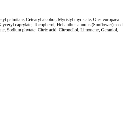
etyl palmitate, Cetearyl alcohol, Myristyl myristate, Olea europaea
Glyceryl caprylate, Tocopherol, Helianthus annuus (Sunflower) seed
te, Sodium phytate, Citric acid, Citronellol, Limonene, Geraniol,