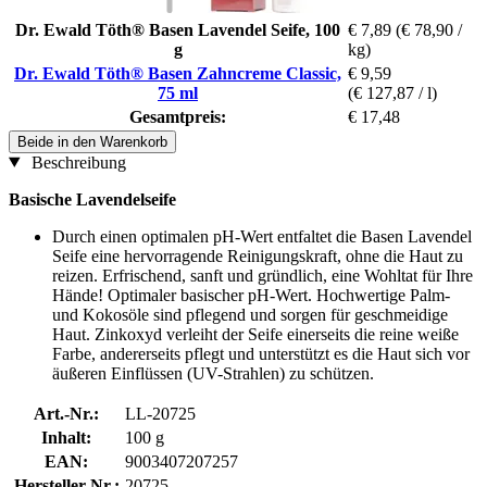
Dr. Ewald Töth® Basen Lavendel Seife, 100
€ 7,89
(€ 78,90 /
g
kg)
Dr. Ewald Töth® Basen Zahncreme Classic,
€ 9,59
75 ml
(€ 127,87 / l)
Gesamtpreis:
€ 17,48
Beide in den Warenkorb
Beschreibung
Basische Lavendelseife
Durch einen optimalen pH-Wert entfaltet die Basen Lavendel
Seife eine hervorragende Reinigungskraft, ohne die Haut zu
reizen. Erfrischend, sanft und gründlich, eine Wohltat für Ihre
Hände! Optimaler basischer pH-Wert. Hochwertige Palm-
und Kokosöle sind pflegend und sorgen für geschmeidige
Haut. Zinkoxyd verleiht der Seife einerseits die reine weiße
Farbe, andererseits pflegt und unterstützt es die Haut sich vor
äußeren Einflüssen (UV-Strahlen) zu schützen.
Art.-Nr.:
LL-20725
Inhalt:
100 g
EAN:
9003407207257
Hersteller-Nr.:
20725