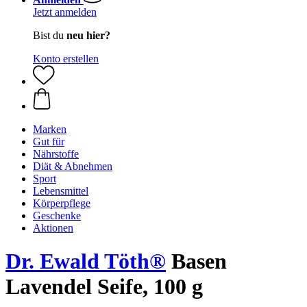
Jetzt anmelden
Bist du
neu hier?
Konto erstellen
Marken
Gut für
Nährstoffe
Diät & Abnehmen
Sport
Lebensmittel
Körperpflege
Geschenke
Aktionen
Dr. Ewald Töth®
Basen
Lavendel Seife, 100 g