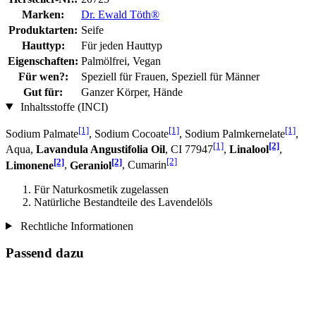
Marken:
Dr. Ewald Töth®
Produktarten:
Seife
Hauttyp:
Für jeden Hauttyp
Eigenschaften:
Palmölfrei, Vegan
Für wen?:
Speziell für Frauen, Speziell für Männer
Gut für:
Ganzer Körper, Hände
Inhaltsstoffe (INCI)
[1]
[1]
[1]
Sodium Palmate
, Sodium Cocoate
, Sodium Palmkernelate
,
[1]
[2]
Aqua,
Lavandula Angustifolia Oil
, CI 77947
,
Linalool
,
[2]
[2]
[2]
Limonene
,
Geraniol
, Cumarin
Für Naturkosmetik zugelassen
Natürliche Bestandteile des Lavendelöls
Rechtliche Informationen
Passend dazu