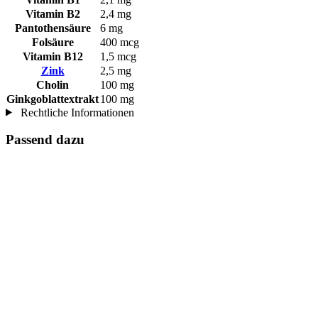
Vitamin B2
2,4 mg
Pantothensäure
6 mg
Folsäure
400 mcg
Vitamin B12
1,5 mcg
Zink
2,5 mg
Cholin
100 mg
Ginkgoblattextrakt
100 mg
Rechtliche Informationen
Passend dazu