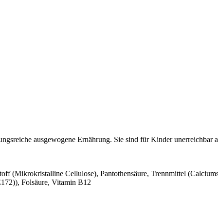
lungsreiche ausgewogene Ernährung. Sie sind für Kinder unerreichbar
stoff (Mikrokristalline Cellulose), Pantothensäure, Trennmittel (Calciu
E172)), Folsäure, Vitamin B12