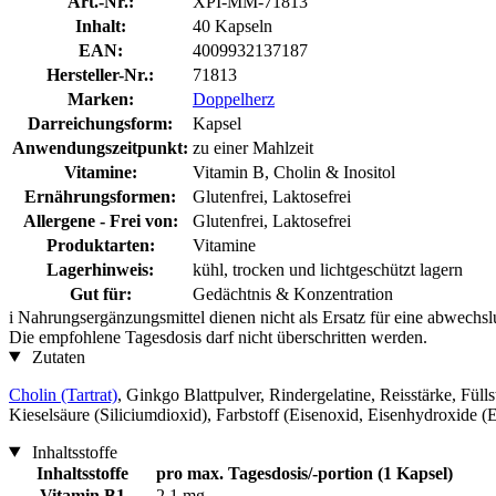
Art.-Nr.:
XPI-MM-71813
Inhalt:
40 Kapseln
EAN:
4009932137187
Hersteller-Nr.:
71813
Marken:
Doppelherz
Darreichungsform:
Kapsel
Anwendungszeitpunkt:
zu einer Mahlzeit
Vitamine:
Vitamin B, Cholin & Inositol
Ernährungsformen:
Glutenfrei, Laktosefrei
Allergene - Frei von:
Glutenfrei, Laktosefrei
Produktarten:
Vitamine
Lagerhinweis:
kühl, trocken und lichtgeschützt lagern
Gut für:
Gedächtnis & Konzentration
i
Nahrungsergänzungsmittel dienen nicht als Ersatz für eine abwechs
Die empfohlene Tagesdosis darf nicht überschritten werden.
Zutaten
Cholin (Tartrat)
, Ginkgo Blattpulver, Rindergelatine, Reisstärke, Füll
Kieselsäure (Siliciumdioxid), Farbstoff (Eisenoxid, Eisenhydroxide (
Inhaltsstoffe
Inhaltsstoffe
pro max. Tagesdosis/-portion (1 Kapsel)
Vitamin B1
2,1 mg