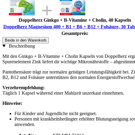
Doppelherz Ginkgo + B-Vitamine + Cholin, 40 Kapseln
Doppelherz Magnesium 400 + B1 + B6 + B12 + Folsäure, 30 Tab
Gesamtpreis:
Beide in den Warenkorb
Beschreibung
Mit den Ginkgo + B-Vitamine + Cholin Kapseln von Doppelherz ergän
Spurenelement Zink liefert dir wichtige Mikronährstoffe – abgestimmt
Pantothensäure trägt zur normalen geistigen Leistungsfähigkeit bei. 
B2, B12 und Folsäure unterstützen den normalen Energiestoffwechse
Verzehrempfehlung:
Täglich 1 Kapsel während einer Mahlzeit unzerkaut einnehmen.
Hinweise:
Für Kinder und Jugendliche nicht geeignet.
Personen mit krankheitsbedingter erhöhter Blutungsneigung s
anwenden.