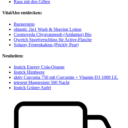
Raus mit den Giften
VitalAbo entdecken:
Burgerstein
ohtastic 2in1 Wash & Shaving Lotion
Cosmoveda Chyavanprash (Amlamus) Bio
Qwetch Sportverschluss für Active-Flasche
Solaray Feigenkaktus (Prickly Pear)
Neuheiten:
Instick Energy Cola-Orange
Instick Himbeere
aktiv Curcuma 750 mit Curcumin + Vitamin D3 1000 I.E.
tetesept Magnesium 500 Nacht
Instick Grüner Apfel