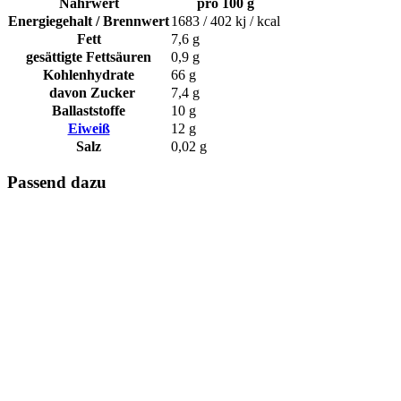
Nährwert
pro 100 g
Energiegehalt / Brennwert
1683 / 402 kj / kcal
Fett
7,6 g
gesättigte Fettsäuren
0,9 g
Kohlenhydrate
66 g
davon Zucker
7,4 g
Ballaststoffe
10 g
Eiweiß
12 g
Salz
0,02 g
Passend dazu