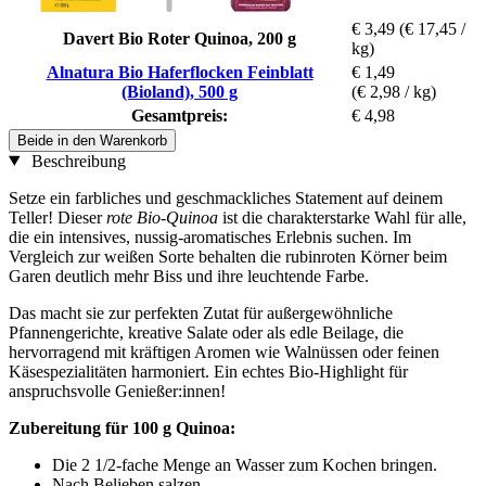
€ 3,49
(€ 17,45 /
Davert Bio Roter Quinoa, 200 g
kg)
Alnatura Bio Haferflocken Feinblatt
€ 1,49
(Bioland), 500 g
(€ 2,98 / kg)
Gesamtpreis:
€ 4,98
Beide in den Warenkorb
Beschreibung
Setze ein farbliches und geschmackliches Statement auf deinem
Teller! Dieser
rote Bio-Quinoa
ist die charakterstarke Wahl für alle,
die ein intensives, nussig-aromatisches Erlebnis suchen. Im
Vergleich zur weißen Sorte behalten die rubinroten Körner beim
Garen deutlich mehr Biss und ihre leuchtende Farbe.
Das macht sie zur perfekten Zutat für außergewöhnliche
Pfannengerichte, kreative Salate oder als edle Beilage, die
hervorragend mit kräftigen Aromen wie Walnüssen oder feinen
Käsespezialitäten harmoniert. Ein echtes Bio-Highlight für
anspruchsvolle Genießer:innen!
Zubereitung für 100 g Quinoa:
Die 2 1/2-fache Menge an Wasser zum Kochen bringen.
Nach Belieben salzen.