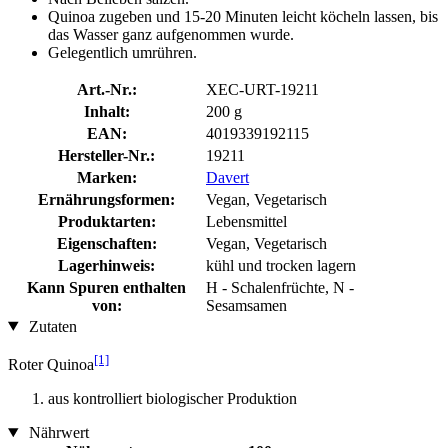
Quinoa zugeben und 15-20 Minuten leicht köcheln lassen, bis
das Wasser ganz aufgenommen wurde.
Gelegentlich umrühren.
Art.-Nr.:
XEC-URT-19211
Inhalt:
200 g
EAN:
4019339192115
Hersteller-Nr.:
19211
Marken:
Davert
Ernährungsformen:
Vegan, Vegetarisch
Produktarten:
Lebensmittel
Eigenschaften:
Vegan, Vegetarisch
Lagerhinweis:
kühl und trocken lagern
Kann Spuren enthalten
H - Schalenfrüchte, N -
von:
Sesamsamen
Zutaten
[1]
Roter Quinoa
aus kontrolliert biologischer Produktion
Nährwert