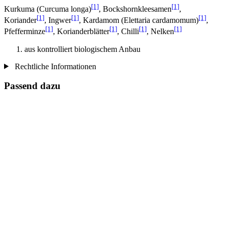
[1]
[1]
Kurkuma (Curcuma longa)
, Bockshornkleesamen
,
[1]
[1]
[1]
Koriander
, Ingwer
, Kardamom (Elettaria cardamomum)
,
[1]
[1]
[1]
[1]
Pfefferminze
, Korianderblätter
, Chilli
, Nelken
aus kontrolliert biologischem Anbau
Rechtliche Informationen
Passend dazu