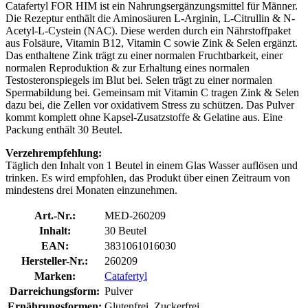
Catafertyl FOR HIM ist ein Nahrungsergänzungsmittel für Männer.
Die Rezeptur enthält die Aminosäuren L-Arginin, L-Citrullin & N-
Acetyl-L-Cystein (NAC). Diese werden durch ein Nährstoffpaket
aus Folsäure, Vitamin B12, Vitamin C sowie Zink & Selen ergänzt.
Das enthaltene Zink trägt zu einer normalen Fruchtbarkeit, einer
normalen Reproduktion & zur Erhaltung eines normalen
Testosteronspiegels im Blut bei. Selen trägt zu einer normalen
Spermabildung bei. Gemeinsam mit Vitamin C tragen Zink & Selen
dazu bei, die Zellen vor oxidativem Stress zu schützen. Das Pulver
kommt komplett ohne Kapsel-Zusatzstoffe & Gelatine aus. Eine
Packung enthält 30 Beutel.
Verzehrempfehlung:
Täglich den Inhalt von 1 Beutel in einem Glas Wasser auflösen und
trinken. Es wird empfohlen, das Produkt über einen Zeitraum von
mindestens drei Monaten einzunehmen.
Art.-Nr.:
MED-260209
Inhalt:
30 Beutel
EAN:
3831061016030
Hersteller-Nr.:
260209
Marken:
Catafertyl
Darreichungsform:
Pulver
Ernährungsformen:
Glutenfrei, Zuckerfrei