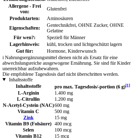
Allergene - Frei
Glutenfrei
von:
Produktarten:
Aminosäuren
Gentechnikfrei, OHNE Zucker, OHNE
Eigenschaften:
Gelatine
Für wen?:
Speziell für Männer
Lagerhinweis:
kühl, trocken und lichtgeschützt lagern
Gut für:
Hormone, Kinderwunsch
i
Nahrungsergänzungsmittel dienen nicht als Ersatz für eine
abwechslungsreiche ausgewogene Ernährung. Sie sind für Kinder
unerreichbar aufzubewahren.
Die empfohlene Tagesdosis darf nicht überschritten werden.
Inhaltsstoffe
[1]
Inhaltsstoffe
pro max. Tagesdosis/-portion (6 g)
L-Arginin
1.400 mg
L-Citrullin
1.200 mg
N-Acetyl-Cystein (NAC)
600 mg
Vitamin C
500 mg
Zink
15 mg
Vitamin B9 (Folsäure)
400 mcg
Selen
100 mcg
Vitamin B12
15 mcg