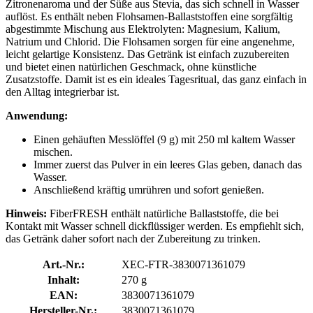
Zitronenaroma und der Süße aus Stevia, das sich schnell in Wasser
auflöst. Es enthält neben Flohsamen-Ballaststoffen eine sorgfältig
abgestimmte Mischung aus Elektrolyten: Magnesium, Kalium,
Natrium und Chlorid. Die Flohsamen sorgen für eine angenehme,
leicht gelartige Konsistenz. Das Getränk ist einfach zuzubereiten
und bietet einen natürlichen Geschmack, ohne künstliche
Zusatzstoffe. Damit ist es ein ideales Tagesritual, das ganz einfach in
den Alltag integrierbar ist.
Anwendung:
Einen gehäuften Messlöffel (9 g) mit 250 ml kaltem Wasser
mischen.
Immer zuerst das Pulver in ein leeres Glas geben, danach das
Wasser.
Anschließend kräftig umrühren und sofort genießen.
Hinweis:
FiberFRESH enthält natürliche Ballaststoffe, die bei
Kontakt mit Wasser schnell dickflüssiger werden. Es empfiehlt sich,
das Getränk daher sofort nach der Zubereitung zu trinken.
Art.-Nr.:
XEC-FTR-3830071361079
Inhalt:
270 g
EAN:
3830071361079
Hersteller-Nr.:
3830071361079