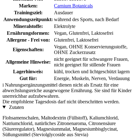
Marken:
Carnium Botanicals
Trainingsziel:
Ausdauer
Anwendungszeitpunkt:
während des Sports, nach Bedarf
Mineralstoffe:
Elektrolyte
Ernährungsformen:
Vegan, Glutenfrei, Laktosefrei
Allergene - Frei von:
Glutenfrei, Laktosefrei
Vegan, OHNE Konservierungsstoffe,
Eigenschaften:
OHNE Zuckerzusatz
nicht geeignet für schwangere Frauen,
Allgemeine Hinweise:
nicht geeignet für stillende Frauen
Lagerhinweis:
kühl, trocken und lichtgeschützt lagern
Gut für:
Energie, Muskeln, Nerven, Verdauung
i
Nahrungsergänzungsmittel dienen nicht als Ersatz für eine
abwechslungsreiche ausgewogene Ernährung. Sie sind für Kinder
unerreichbar aufzubewahren.
Die empfohlene Tagesdosis darf nicht überschritten werden.
Zutaten
Flohsamenschalen, Maltodextrin (Füllstoff), Kaliumchlorid,
Natriumchlorid, natürliches Zitronenaroma, Citronensäure
(Säureregulator), Magnesiummalat, Magnesiumbisglycinat,
Süßungsmittel (Steviolglycoside aus Stevia)