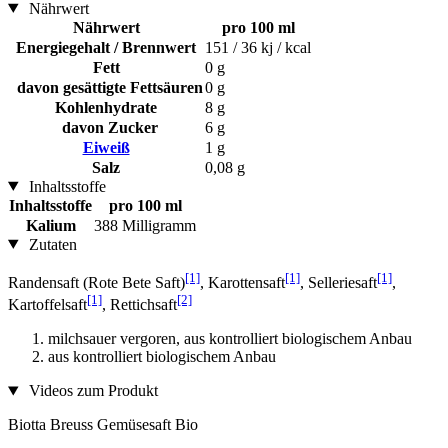
Nährwert
Nährwert
pro 100 ml
Energiegehalt / Brennwert
151 / 36 kj / kcal
Fett
0 g
davon gesättigte Fettsäuren
0 g
Kohlenhydrate
8 g
davon Zucker
6 g
Eiweiß
1 g
Salz
0,08 g
Inhaltsstoffe
Inhaltsstoffe
pro 100 ml
Kalium
388 Milligramm
Zutaten
[1]
[1]
[1]
Randensaft (Rote Bete Saft)
, Karottensaft
, Selleriesaft
,
[1]
[2]
Kartoffelsaft
, Rettichsaft
milchsauer vergoren, aus kontrolliert biologischem Anbau
aus kontrolliert biologischem Anbau
Videos zum Produkt
Biotta Breuss Gemüsesaft Bio