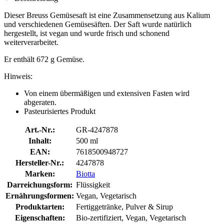
Dieser Breuss Gemüsesaft ist eine Zusammensetzung aus Kalium
und verschiedenen Gemüsesäften. Der Saft wurde natürlich
hergestellt, ist vegan und wurde frisch und schonend
weiterverarbeitet.
Er enthält 672 g Gemüse.
Hinweis:
Von einem übermäßigen und extensiven Fasten wird
abgeraten.
Pasteurisiertes Produkt
Art.-Nr.:
GR-4247878
Inhalt:
500 ml
EAN:
7618500948727
Hersteller-Nr.:
4247878
Marken:
Biotta
Darreichungsform:
Flüssigkeit
Ernährungsformen:
Vegan, Vegetarisch
Produktarten:
Fertiggetränke, Pulver & Sirup
Eigenschaften:
Bio-zertifiziert, Vegan, Vegetarisch