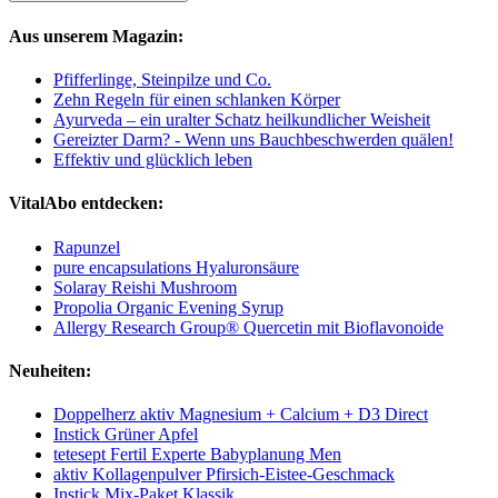
Aus unserem Magazin:
Pfifferlinge, Steinpilze und Co.
Zehn Regeln für einen schlanken Körper
Ayurveda – ein uralter Schatz heilkundlicher Weisheit
Gereizter Darm? - Wenn uns Bauchbeschwerden quälen!
Effektiv und glücklich leben
VitalAbo entdecken:
Rapunzel
pure encapsulations Hyaluronsäure
Solaray Reishi Mushroom
Propolia Organic Evening Syrup
Allergy Research Group® Quercetin mit Bioflavonoide
Neuheiten:
Doppelherz aktiv Magnesium + Calcium + D3 Direct
Instick Grüner Apfel
tetesept Fertil Experte Babyplanung Men
aktiv Kollagenpulver Pfirsich-Eistee-Geschmack
Instick Mix-Paket Klassik