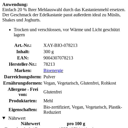
Anwendung:
Einfach 20 % Ihrer Mehlauswahl durch das Kastanienmehl ersetzen.
Der Geschmack der Edelkastanie passt außerdem ideal zu Müslis,
Shakes und Joghurts.
Trocken und verschlossen, vor Wärme und Licht geschützt
lagern
Art.-Nr.:
XAY-BIO-078213
Inhalt:
300 g
EAN:
9004307078213
Hersteller-Nr.:
78213
Marken:
Bioenergie
Darreichungsform:
Pulver
Ernährungsformen:
Vegan, Vegetarisch, Glutenfrei, Rohkost
Allergene - Frei
Glutenfrei
von:
Produktarten:
Mehl
Bio-zertifiziert, Vegan, Vegetarisch, Plastik-
Eigenschaften:
Reduziert
Nährwert
Nährwert
pro 100 g