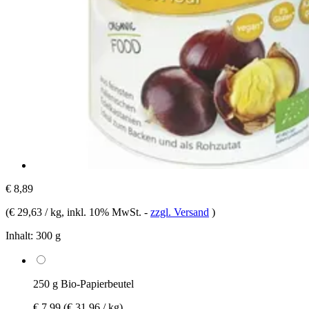
€ 8,89
(
€ 29,63 / kg
, inkl. 10% MwSt.
-
zzgl. Versand
)
Inhalt:
300 g
250 g Bio-Papierbeutel
€ 7,99
(€ 31,96 / kg)