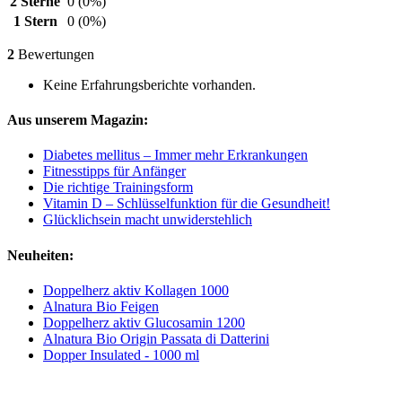
2 Sterne
0
(0%)
1 Stern
0
(0%)
2
Bewertungen
Keine Erfahrungsberichte vorhanden.
Aus unserem Magazin:
Diabetes mellitus – Immer mehr Erkrankungen
Fitnesstipps für Anfänger
Die richtige Trainingsform
Vitamin D – Schlüsselfunktion für die Gesundheit!
Glücklichsein macht unwiderstehlich
Neuheiten:
Doppelherz aktiv Kollagen 1000
Alnatura Bio Feigen
Doppelherz aktiv Glucosamin 1200
Alnatura Bio Origin Passata di Datterini
Dopper Insulated - 1000 ml