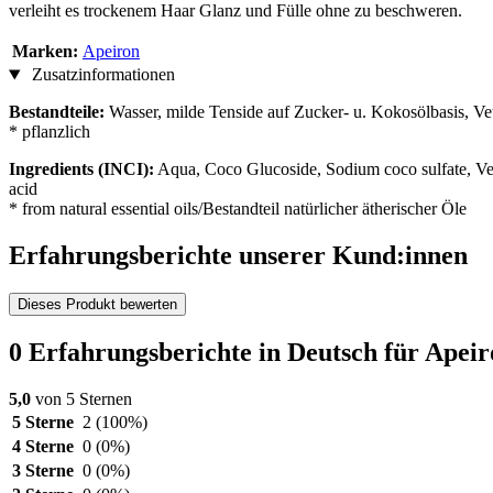
verleiht es trockenem Haar Glanz und Fülle ohne zu beschweren.
Marken:
Apeiron
Zusatzinformationen
Bestandteile:
Wasser, milde Tenside auf Zucker- u. Kokosölbasis, Vet
* pflanzlich
Ingredients (INCI):
Aqua, Coco Glucoside, Sodium coco sulfate, Vetive
acid
* from natural essential oils/Bestandteil natürlicher ätherischer Öle
Erfahrungsberichte unserer Kund:innen
Dieses Produkt bewerten
0 Erfahrungsberichte in Deutsch für Ape
5,0
von 5 Sternen
5 Sterne
2
(100%)
4 Sterne
0
(0%)
3 Sterne
0
(0%)