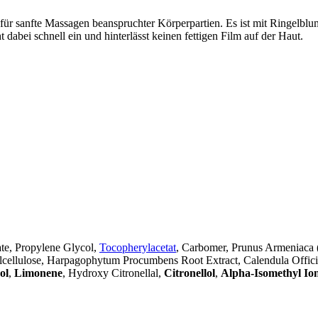
 für sanfte Massagen beanspruchter Körperpartien. Es ist mit Ringelbl
 dabei schnell ein und hinterlässt keinen fettigen Film auf der Haut.
te, Propylene Glycol,
Tocopherylacetat
, Carbomer, Prunus Armeniaca (
cellulose, Harpagophytum Procumbens Root Extract, Calendula Offici
ol
,
Limonene
, Hydroxy Citronellal,
Citronellol
,
Alpha-Isomethyl Io