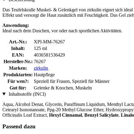
Das Teufelskralle Muskel- & Gelenkgel von zirkulin eignet sich ideal
Effekt und versorgt die Haut zusätzlich mit Feuchtigkeit. Das Gel zieht
Anwendung:
Ideal nach dem Duschen, vor oder nach sportlichen Aktivitäten.
Art.-Nr.:
XPI-MM-76267
Inhalt:
125 ml
EAN:
4036581536429
Hersteller-Nr.:
76267
Marken:
zirkulin
Produktarten:
Hautpflege
Für wen?:
Speziell für Frauen, Speziell für Männer
Gut für:
Gelenke & Knochen, Muskeln
Inhaltsstoffe (INCI)
Aqua, Alcohol Denat, Glycerin, Paraffinum Liquidum, Menthyl Lacta
Cetearyl Isononanoate, Ppg-20 Methyl Glucose Ether, Hydroxypropyl
Officinalis Leaf Extract,
Hexyl Cinnamal
,
Benzyl Salicylate
,
Linalo
Passend dazu