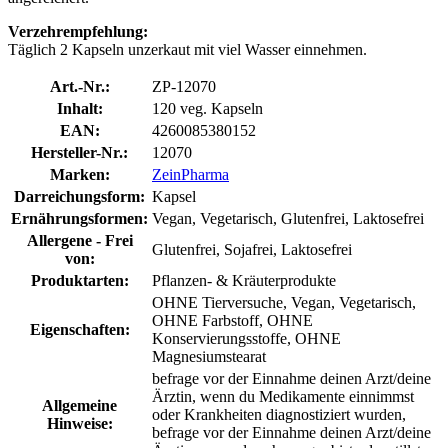
Verzehrempfehlung:
Täglich 2 Kapseln unzerkaut mit viel Wasser einnehmen.
Art.-Nr.:
ZP-12070
Inhalt:
120 veg. Kapseln
EAN:
4260085380152
Hersteller-Nr.:
12070
Marken:
ZeinPharma
Darreichungsform:
Kapsel
Ernährungsformen:
Vegan, Vegetarisch, Glutenfrei, Laktosefrei
Allergene - Frei
Glutenfrei, Sojafrei, Laktosefrei
von:
Produktarten:
Pflanzen- & Kräuterprodukte
OHNE Tierversuche, Vegan, Vegetarisch,
OHNE Farbstoff, OHNE
Eigenschaften:
Konservierungsstoffe, OHNE
Magnesiumstearat
befrage vor der Einnahme deinen Arzt/deine
Ärztin, wenn du Medikamente einnimmst
Allgemeine
oder Krankheiten diagnostiziert wurden,
Hinweise:
befrage vor der Einnahme deinen Arzt/deine