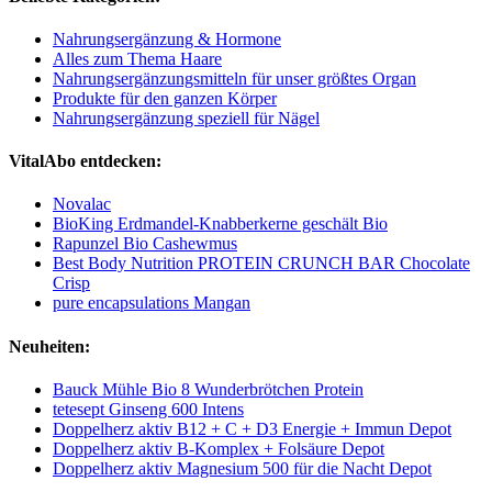
Nahrungsergänzung & Hormone
Alles zum Thema Haare
Nahrungsergänzungsmitteln für unser größtes Organ
Produkte für den ganzen Körper
Nahrungsergänzung speziell für Nägel
VitalAbo entdecken:
Novalac
BioKing Erdmandel-Knabberkerne geschält Bio
Rapunzel Bio Cashewmus
Best Body Nutrition PROTEIN CRUNCH BAR Chocolate
Crisp
pure encapsulations Mangan
Neuheiten:
Bauck Mühle Bio 8 Wunderbrötchen Protein
tetesept Ginseng 600 Intens
Doppelherz aktiv B12 + C + D3 Energie + Immun Depot
Doppelherz aktiv B-Komplex + Folsäure Depot
Doppelherz aktiv Magnesium 500 für die Nacht Depot