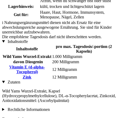
Ärztin, wenn du schwanger bist oder stillst
Lagerhinweis:
kühl, trocken und lichtgeschützt lagern
Haare, Haut, Hormone, Immunsystem,
Gut für:
Menopause, Nägel, Zellen
i
Nahrungsergänzungsmittel dienen nicht als Ersatz für eine
abwechslungsreiche ausgewogene Ernährung. Sie sind für Kinder
unerreichbar aufzubewahren.
Die empfohlene Tagesdosis darf nicht überschritten werden.
Inhaltsstoffe
pro max. Tagesdosis/-portion (2
Inhaltsstoffe
Kapseln)
Wild Yams Wurzel-Extrakt
1.000 Milligramm
davon Diosgenin
200 Milligramm
Vitamin E (d-alpha-
12 Milligramm
Tocopherol)
Zink
12 Milligramm
Zutaten
Wild Yams Wurzel-Extrakt, Kapsel
(Hydroxypropylmethylcellulose), DL-α-Tocopherylacetat, Zinkoxid,
Antioxidationsmittel: (Ascorbylpalmitat)
Rechtliche Informationen