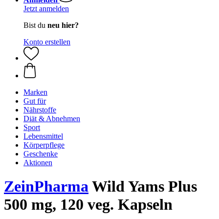
Jetzt anmelden
Bist du
neu hier?
Konto erstellen
Marken
Gut für
Nährstoffe
Diät & Abnehmen
Sport
Lebensmittel
Körperpflege
Geschenke
Aktionen
ZeinPharma
Wild Yams Plus
500 mg, 120 veg. Kapseln